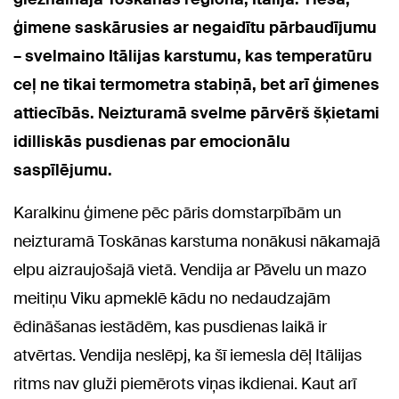
ģimene saskārusies ar negaidītu pārbaudījumu
– svelmaino Itālijas karstumu, kas temperatūru
ceļ ne tikai termometra stabiņā, bet arī ģimenes
attiecībās. Neizturamā svelme pārvērš šķietami
idilliskās pusdienas par emocionālu
saspīlējumu.
Karalkinu ģimene pēc pāris domstarpībām un
neizturamā Toskānas karstuma nonākusi nākamajā
elpu aizraujošajā vietā. Vendija ar Pāvelu un mazo
meitiņu Viku apmeklē kādu no nedaudzajām
ēdināšanas iestādēm, kas pusdienas laikā ir
atvērtas. Vendija neslēpj, ka šī iemesla dēļ Itālijas
ritms nav gluži piemērots viņas ikdienai. Kaut arī