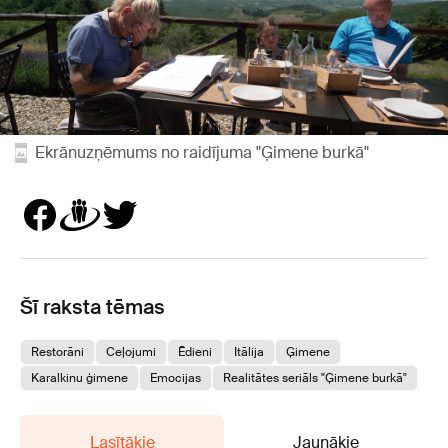
Ekrānuzņēmums no raidījuma "Ģimene burkā"
Šī raksta tēmas
Restorāni
Ceļojumi
Ēdieni
Itālija
Ģimene
Karalkinu ģimene
Emocijas
Realitātes seriāls "Ģimene burkā"
Lasītākie
Jaunākie