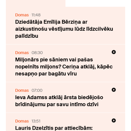
Domas
11:48
Dziedātāja Emīlija Bērziņa ar
aizkustinošu vēstījumu lūdz līdzcilvēku
palīdzību
Domas
08:30
Miljonārs pie sāniem vai pašas
nopelnīts miljons? Ceriņa atklāj, kāpēc
nesapņo par bagātu vīru
Domas
07:00
Ieva Adamss atklāj ārsta biedējošo
brīdinājumu par savu intīmo dzīvi
Domas
13:51
Lauris Dzelzītis par attiecībām: