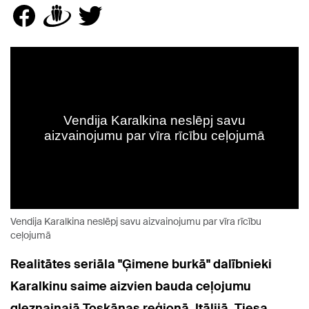
Vendija Karalkina neslēpj savu aizvainojumu par vīra rīcību
ceļojumā
Realitātes seriāla "Ģimene burkā" dalībnieki
Karalkinu saime aizvien bauda
ceļojumu
gleznainajā Toskānas reģionā, Itālijā. Tiesa,