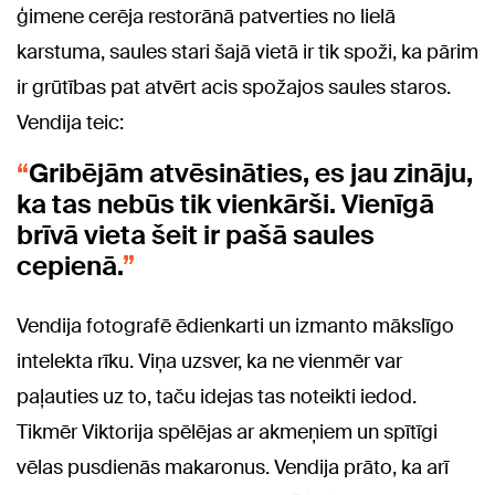
ģimene cerēja restorānā patverties no lielā
karstuma, saules stari šajā vietā ir tik spoži, ka pārim
ir grūtības pat atvērt acis spožajos saules staros.
Vendija teic:
Gribējām atvēsināties, es jau zināju,
ka tas nebūs tik vienkārši. Vienīgā
brīvā vieta šeit ir pašā saules
cepienā.
Vendija fotografē ēdienkarti un izmanto mākslīgo
intelekta rīku. Viņa uzsver, ka ne vienmēr var
paļauties uz to, taču idejas tas noteikti iedod.
Tikmēr Viktorija spēlējas ar akmeņiem un spītīgi
vēlas pusdienās makaronus. Vendija prāto, ka arī