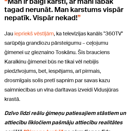
Man ir baigi karsti, ar mani labāk
tagad nerunāt. Man karstums vispār
nepatīk. Vispār nekad!
Jau
iepriekš vēstījām
, ka t
elevīzijas kanāls "360TV"
sarūpēja grandiozu pārsteigumu – ceļojumu
ģimenei uz gleznaino Toskānu. Šis brauciens
Karalkinu ģimenei būs ne tikai vēl nebijis
piedzīvojums, bet, iespējams, arī pirmais,
drosmīgais solis pretī sapnim par savas kazu
saimniecības un vīna darītavas izveidi Vidusjūras
krastā.
Dzīvo līdzi reālu ģimeņu pa
tiesajiem stāstiem un
attiecību līkločiem pašmāju attiecību realitātes