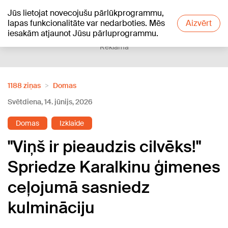
Jūs lietojat novecojušu pārlūkprogrammu,
+24
°C
lapas funkcionalitāte var nedarboties. Mēs
Aizvērt
iesakām atjaunot Jūsu pārluprogrammu.
Reklāma
1188 ziņas
Domas
Svētdiena, 14. jūnijs, 2026
Domas
Izklaide
"Viņš ir pieaudzis cilvēks!"
Spriedze Karalkinu ģimenes
ceļojumā sasniedz
kulmināciju