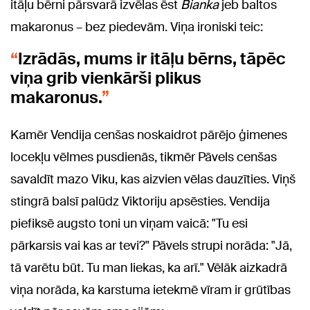
itāļu bērni pārsvarā izvēlas ēst
Bianka
jeb baltos
makaronus – bez piedevām. Viņa ironiski teic:
Izrādās, mums ir itāļu bērns, tāpēc
viņa grib vienkārši plikus
makaronus.
Kamēr Vendija cenšas noskaidrot pārējo ģimenes
locekļu vēlmes pusdienās, tikmēr Pāvels cenšas
savaldīt mazo Viku, kas aizvien vēlas dauzīties. Viņš
stingrā balsī palūdz Viktoriju apsēsties. Vendija
piefiksē augsto toni un viņam vaicā: "Tu esi
pārkarsis vai kas ar tevi?" Pāvels strupi norāda: "Jā,
tā varētu būt. Tu man liekas, ka arī." Vēlāk aizkadrā
viņa norāda, ka karstuma ietekmē vīram ir grūtības