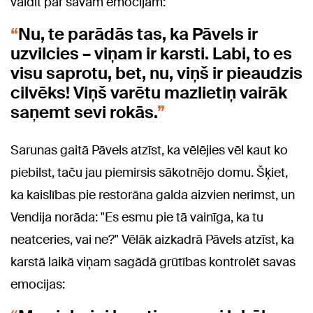
valdīt pār savām emocijām:
Nu, te parādās tas, ka Pāvels ir
uzvilcies – viņam ir karsti. Labi, to es
visu saprotu, bet, nu, viņš ir pieaudzis
cilvēks! Viņš varētu mazlietiņ vairāk
saņemt sevi rokās.
Sarunas gaitā Pāvels atzīst, ka vēlējies vēl kaut ko
piebilst, taču jau piemirsis sākotnējo domu. Šķiet,
ka kaislības pie restorāna galda aizvien nerimst, un
Vendija norāda: "Es esmu pie tā vainīga, ka tu
neatceries, vai ne?" Vēlāk aizkadrā Pāvels atzīst, ka
karstā laikā viņam sagādā grūtības kontrolēt savas
emocijas: