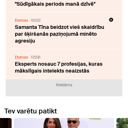
"Sūdīgākais periods manā dzīvē"
Domas
10:02
Samanta Tīna beidzot vieš skaidrību
par šķiršanās paziņojumā minēto
agresiju
Domas
13:56
Eksperts nosauc 7 profesijas, kuras
mākslīgais intelekts neaizstās
Reklāma
Tev varētu patikt