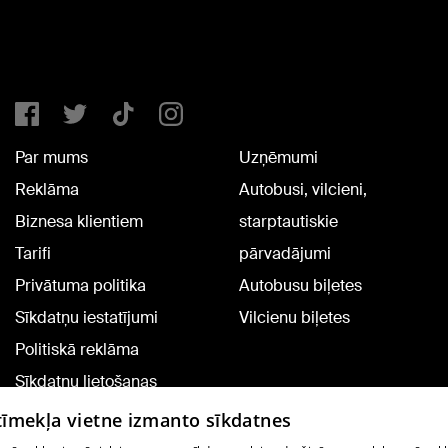
Par mums
Uzņēmumi
Reklāma
Autobusi, vilcieni,
Biznesa klientiem
starptautiskie
Tarifi
pārvadājumi
Privātuma politika
Autobusu biļetes
Sīkdatņu iestatījumi
Vilcienu biļetes
Politiskā reklāma
Sīkdatņu lietošanas
noteikumi
 tīmekļa vietne izmanto sīkdatnes
Komentāru pievienošana