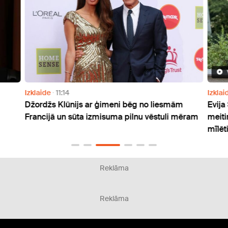
Izklaide
11:14
Izklai
Džordžs Klūnijs ar ģimeni bēg no liesmām
Evija
Francijā un sūta izmisuma pilnu vēstuli mēram
meiti
mīlēti
Reklāma
Reklāma