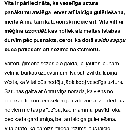
Vita ir pārliecināta, ka veselīga uztura
panākumu atslēga ietver arī laicīgu gulētiešanu,
meita Anna tam kategoriski nepiekrīt. Vita viltīgi
mēģina
izzondēt
, kas notiek aiz meitas istabas
durvīm pēc pusnakts, cerot, ka dotā
saldu sapņu
buča patiešām arī nozīmē naktsmieru.
Valteru ģimene sēžas pie galda, lai ļautos jaunam
vēlmju burkas uzdevumam. Nupat izvilktā lapiņa
vēsta, ka Vitai būs nedēļu jāpiekopj veselīgs uzturs.
Sarunas gaitā ar Annu viņa norāda, ka viens no
priekšnoteikumiem sekmīga uzdevuma izpildei būs
ne vien meitas palīdzība, kad mammai paslīd roka
pēc kāda gardumiņa, bet arī laicīga gulētiešana.
Vita prāto, ka pareizs miega režīms ļaus laicīgi