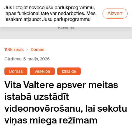
Jūs lietojat novecojušu pārlūkprogrammu,
+24
°C
lapas funkcionalitāte var nedarboties. Mēs
Aizvērt
iesakām atjaunot Jūsu pārluprogrammu.
Reklāma
1188 ziņas
Domas
Otrdiena, 5. maijs, 2026
Domas
Veselība
Izklaide
Vita Valtere apsver meitas
istabā uzstādīt
videonovērošanu, lai sekotu
viņas miega režīmam