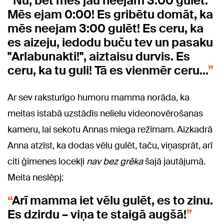
Nu, bet mēs jau neejam 3:00 gulēt.
Mēs ejam 0:00! Es gribētu domāt, ka
mēs neejam 3:00 gulēt! Es ceru, ka
es aizeju, iedodu buču tev un pasaku
"Arlabunakti!", aiztaisu durvis. Es
ceru, ka tu guli! Tā es vienmēr ceru...
Ar sev raksturīgo humoru mamma norāda, ka
meitas istabā uzstādīs nelielu videonovērošanas
kameru, lai sekotu Annas miega režīmam. Aizkadrā
Anna atzīst, ka dodas vēlu gulēt, taču, viņasprāt, arī
citi ģimenes locekļi
nav bez grēka
šajā jautājumā.
Meita neslēpj:
Arī mamma iet vēlu gulēt, es to zinu.
Es dzirdu – viņa te staigā augšā!