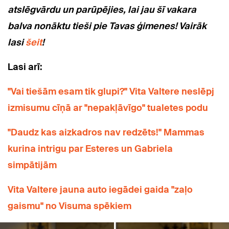
atslēgvārdu un parūpējies, lai jau šī vakara
balva nonāktu tieši pie Tavas ģimenes! Vairāk
lasi
šeit
!
Lasi arī:
"Vai tiešām esam tik glupi?" Vita Valtere neslēpj
izmisumu cīņā ar "nepakļāvīgo" tualetes podu
"Daudz kas aizkadros nav redzēts!" Mammas
kurina intrigu par Esteres un Gabriela
simpātijām
Vita Valtere jauna auto iegādei gaida "zaļo
gaismu" no Visuma spēkiem