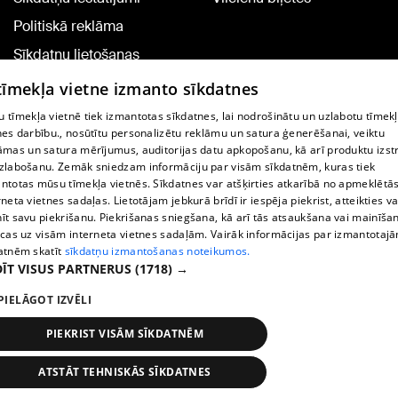
Politiskā reklāma
Sīkdatņu lietošanas
noteikumi
 tīmekļa vietne izmanto sīkdatnes
Komentāru pievienošana
 tīmekļa vietnē tiek izmantotas sīkdatnes, lai nodrošinātu un uzlabotu tīmek
nes darbību., nosūtītu personalizētu reklāmu un satura ģenerēšanai, veiktu
āmas un satura mērījumus, auditorijas datu apkopošanu, kā arī produktu izst
TV programma
zlabošanu. Zemāk sniedzam informāciju par visām sīkdatnēm, kuras tiek
Līguma noteikumi
ntotas mūsu tīmekļa vietnēs. Sīkdatnes var atšķirties atkarībā no apmeklētā
rneta vietnes sadaļas. Lietotājam jebkurā brīdī ir iespēja piekrist, atteikties va
360 Ziņu kontakti
īt savu piekrišanu. Piekrišanas sniegšana, kā arī tās atsaukšana vai mainīša
ecas uz visām interneta vietnes sadaļām. Vairāk informācijas par izmantotaj
Helio Media
atnēm skatīt
sīkdatņu izmantošanas noteikumos.
ĪT VISUS PARTNERUS
(1718) →
Portāla palīdzības dienests: e-pasts -
info@1188.lv
PIELĀGOT IZVĒLI
Copyright © 2004-2026 SIA HELIO MEDIA.
All rights reserved.
PIEKRIST VISĀM SĪKDATNĒM
ATSTĀT TEHNISKĀS SĪKDATNES
Ziņas
Meklēt
1188 play
Satiksme
Vairāk