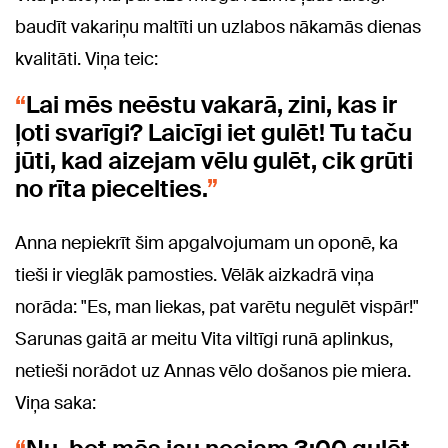
baudīt vakariņu maltīti un uzlabos nākamās dienas
kvalitāti. Viņa teic:
Lai mēs neēstu vakarā, zini, kas ir
ļoti svarīgi? Laicīgi iet gulēt! Tu taču
jūti, kad aizejam vēlu gulēt, cik grūti
no rīta piecelties.
Anna nepiekrīt šim apgalvojumam un oponē, ka
tieši ir vieglāk pamosties. Vēlāk aizkadrā viņa
norāda: "Es, man liekas, pat varētu negulēt vispār!"
Sarunas gaitā ar meitu Vita viltīgi runā aplinkus,
netieši norādot uz Annas vēlo došanos pie miera.
Viņa saka: