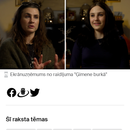
Ekrānuzņēmums no raidījuma "Ģimene burkā"
Šī raksta tēmas