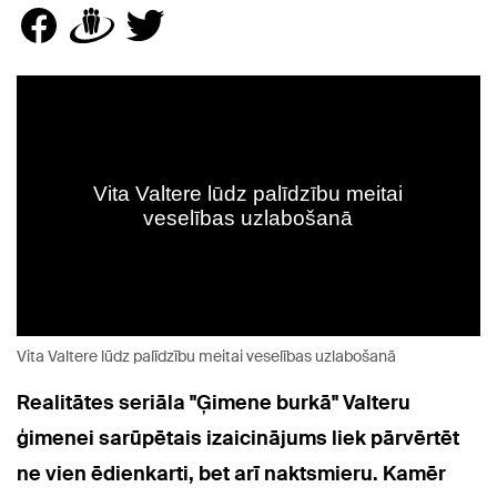
Vita Valtere lūdz palīdzību meitai veselības uzlabošanā
Realitātes seriāla "Ģimene burkā" Valteru
ģimenei sarūpētais izaicinājums liek pārvērtēt
ne vien ēdienkarti, bet arī naktsmieru. Kamēr