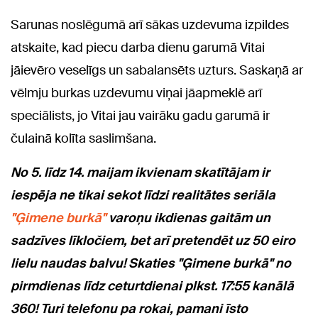
Sarunas noslēgumā arī sākas uzdevuma izpildes
atskaite, kad piecu darba dienu garumā Vitai
jāievēro veselīgs un sabalansēts uzturs. Saskaņā ar
vēlmju burkas uzdevumu viņai jāapmeklē arī
speciālists, jo Vitai jau vairāku gadu garumā ir
čulainā kolīta saslimšana.
No 5. līdz 14. maijam ikvienam skatītājam ir
iespēja ne tikai sekot līdzi realitātes seriāla
"Ģimene burkā"
varoņu ikdienas gaitām un
sadzīves līkločiem, bet arī pretendēt uz 50 eiro
lielu naudas balvu! Skaties "Ģimene burkā" no
pirmdienas līdz ceturtdienai plkst. 17:55 kanālā
360! Turi telefonu pa rokai, pamani īsto