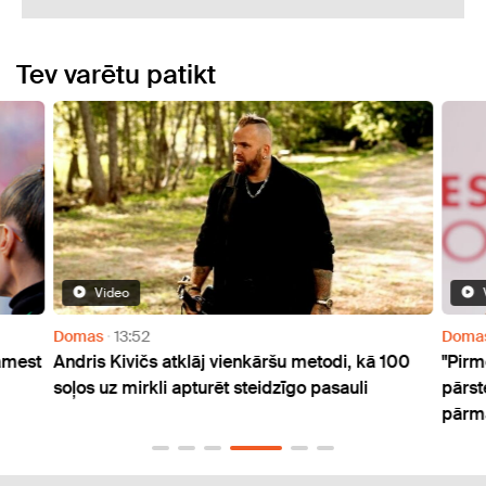
Tev varētu patikt
Video
Domas
13:52
Doma
amest
Andris Kivičs atklāj vienkāršu metodi, kā 100
"Pirm
soļos uz mirkli apturēt steidzīgo pasauli
pārst
pārm