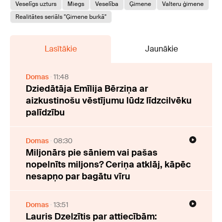
Veselīgs uzturs
Miegs
Veselība
Ģimene
Valteru ģimene
Realitātes seriāls "Ģimene burkā"
Lasītākie
Jaunākie
Domas
11:48
Dziedātāja Emīlija Bērziņa ar
aizkustinošu vēstījumu lūdz līdzcilvēku
palīdzību
Domas
08:30
Miljonārs pie sāniem vai pašas
nopelnīts miljons? Ceriņa atklāj, kāpēc
nesapņo par bagātu vīru
Domas
13:51
Lauris Dzelzītis par attiecībām: