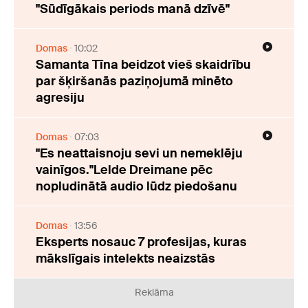
"Sūdīgākais periods manā dzīvē"
Domas
10:02
Samanta Tīna beidzot vieš skaidrību
par šķiršanās paziņojumā minēto
agresiju
Domas
07:03
"Es neattaisnoju sevi un nemeklēju
vainīgos."Lelde Dreimane pēc
nopludinātā audio lūdz piedošanu
Domas
13:56
Eksperts nosauc 7 profesijas, kuras
mākslīgais intelekts neaizstās
Reklāma