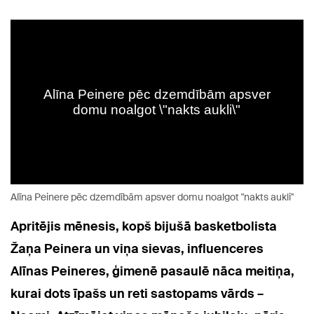
Alīna Peinere pēc dzemdībām apsver domu noalgot "nakts aukli"
Apritējis mēnesis, kopš bijušā basketbolista
Žaņa Peinera un viņa sievas, influenceres
Alīnas Peineres, ģimenē pasaulē nāca meitiņa,
kurai dots īpašs un reti sastopams vārds –