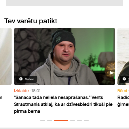
Tev varētu patikt
Video
Izklaide
18:01
Bērni
em
"Sanāca tāda neliela nesaprašanās." Vents
Radio
Strautmanis atklāj, kā ar dzīvesbiedri tikuši pie
ģime
pirmā bērna