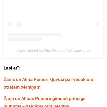
Lasi arī:
Žanis un Alīna Peineri kļuvuši par vecākiem
otrajam bērniņam
Žaņa un Alīnas Peineru ģimenē priecīgs
jaunums – gaidāms otrs bērniņš