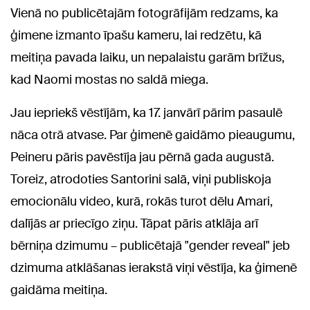
Vienā no publicētajām fotogrāfijām redzams, ka
ģimene izmanto īpašu kameru, lai redzētu, kā
meitiņa pavada laiku, un nepalaistu garām brīžus,
kad Naomi mostas no saldā miega.
Jau iepriekš vēstījām, ka 17. janvārī pārim pasaulē
nāca otrā atvase. Par ģimenē gaidāmo pieaugumu,
Peineru pāris pavēstīja jau pērnā gada augustā.
Toreiz, atrodoties Santorini salā, viņi publiskoja
emocionālu video, kurā, rokās turot dēlu Amari,
dalījās ar priecīgo ziņu. Tāpat pāris atklāja arī
bērniņa dzimumu – publicētajā "gender reveal" jeb
dzimuma atklāšanas ierakstā viņi vēstīja, ka ģimenē
gaidāma meitiņa.