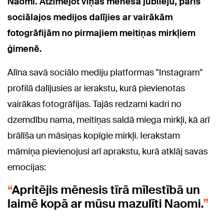
Naomi. A
tzīmējot viņas mēneša jubileju, p
āris
sociālajos medijos dalījies ar vairākām
fotogrāfijām no pirmajiem meitiņas mirkļiem
ģimenē.
Alīna savā sociālo mediju platformas "Instagram"
profilā dalījusies ar ierakstu, kurā pievienotas
vairākas fotogrāfijas. Tajās redzami kadri no
dzemdību nama, meitiņas saldā miega mirkļi, kā arī
brālīša un māsiņas kopīgie mirkļi. Ierakstam
māmiņa pievienojusi arī aprakstu, kurā atklāj savas
emocijas:
Apritējis mēnesis tīrā mīlestībā un
laimē kopā ar mūsu mazulīti Naomi.