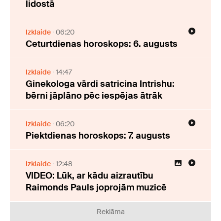
lidostā
Izklaide
06:20
Ceturtdienas horoskops: 6. augusts
Izklaide
14:47
Ginekologa vārdi satricina Intrishu:
bērni jāplāno pēc iespējas ātrāk
Izklaide
06:20
Piektdienas horoskops: 7. augusts
Izklaide
12:48
VIDEO: Lūk, ar kādu aizrautību
Raimonds Pauls joprojām muzicē
Reklāma