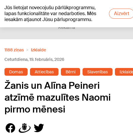
Jūs lietojat novecojušu pārlūkprogrammu,
+20
°C
lapas funkcionalitāte var nedarboties. Mēs
Aizvērt
iesakām atjaunot Jūsu pārluprogrammu.
Reklāma
1188 ziņas
Izklaide
Ceturtdiena, 19. februāris, 2026
Domas
Attiecības
Bērni
Slavenības
Izklaid
Žanis un Alīna Peineri
atzīmē mazulītes Naomi
pirmo mēnesi