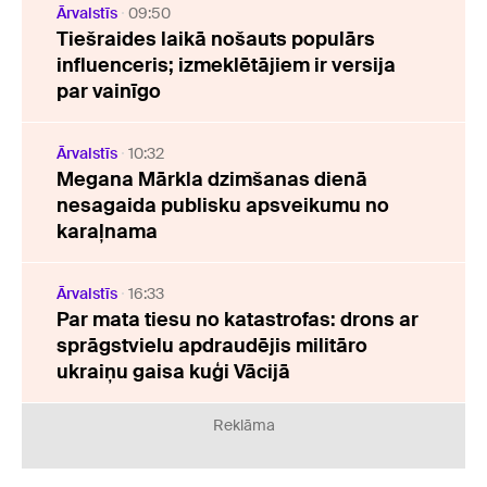
Ārvalstīs
09:50
Tiešraides laikā nošauts populārs
influenceris; izmeklētājiem ir versija
par vainīgo
Ārvalstīs
10:32
Megana Mārkla dzimšanas dienā
nesagaida publisku apsveikumu no
karaļnama
Ārvalstīs
16:33
Par mata tiesu no katastrofas: drons ar
sprāgstvielu apdraudējis militāro
ukraiņu gaisa kuģi Vācijā
Reklāma