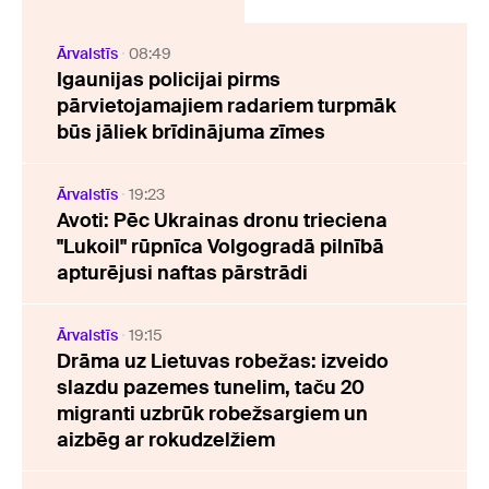
Ārvalstīs
08:49
Igaunijas policijai pirms
pārvietojamajiem radariem turpmāk
būs jāliek brīdinājuma zīmes
Ārvalstīs
19:23
Avoti: Pēc Ukrainas dronu trieciena
"Lukoil" rūpnīca Volgogradā pilnībā
apturējusi naftas pārstrādi
Ārvalstīs
19:15
Drāma uz Lietuvas robežas: izveido
slazdu pazemes tunelim, taču 20
migranti uzbrūk robežsargiem un
aizbēg ar rokudzelžiem