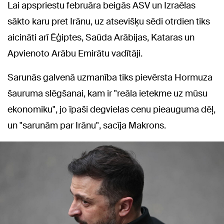
Lai apspriestu februāra beigās ASV un Izraēlas
sākto karu pret Irānu, uz atsevišķu sēdi otrdien tiks
aicināti arī Ēģiptes, Saūda Arābijas, Kataras un
Apvienoto Arābu Emirātu vadītāji.
Sarunās galvenā uzmanība tiks pievērsta Hormuza
šauruma slēgšanai, kam ir "reāla ietekme uz mūsu
ekonomiku", jo īpaši degvielas cenu pieauguma dēļ,
un "sarunām par Irānu", sacīja Makrons.