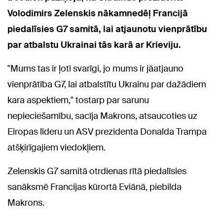
Volodimirs Zelenskis nākamnedēļ Francijā
piedalīsies G7 samitā, lai atjaunotu vienprātību
par atbalstu Ukrainai tās karā ar Krieviju.
"Mums tas ir ļoti svarīgi, jo mums ir jāatjauno
vienprātība G7, lai atbalstītu Ukrainu par dažādiem
kara aspektiem," tostarp par sarunu
nepieciešamību, sacīja Makrons, atsaucoties uz
Eiropas līderu un ASV prezidenta Donalda Trampa
atšķirīgajiem viedokļiem.
Zelenskis G7 samitā otrdienas rītā piedalīsies
sanāksmē Francijas kūrortā Eviānā, piebilda
Makrons.