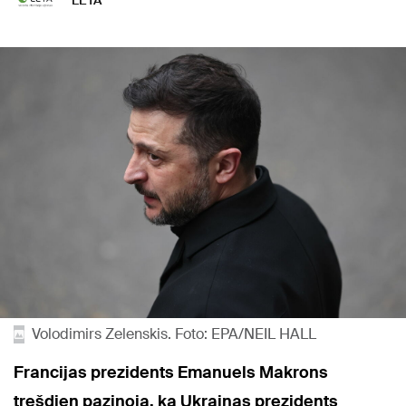
LETA
Volodimirs Zelenskis. Foto: EPA/NEIL HALL
Francijas prezidents Emanuels Makrons
trešdien paziņoja, ka Ukrainas prezidents