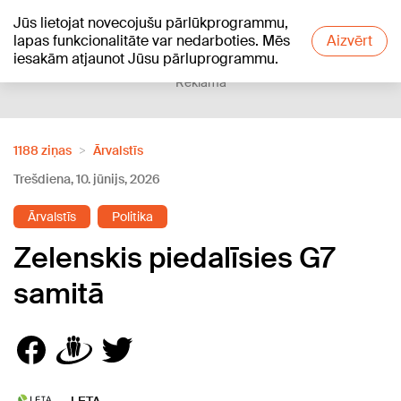
Jūs lietojat novecojušu pārlūkprogrammu,
+21
°C
lapas funkcionalitāte var nedarboties. Mēs
Aizvērt
iesakām atjaunot Jūsu pārluprogrammu.
Reklāma
1188 ziņas
Ārvalstīs
Trešdiena, 10. jūnijs, 2026
Ārvalstīs
Politika
Zelenskis piedalīsies G7
samitā