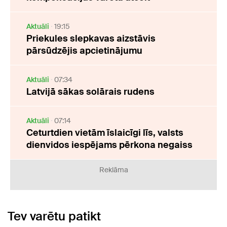
Aktuāli
19:15
Priekules slepkavas aizstāvis
pārsūdzējis apcietinājumu
Aktuāli
07:34
Latvijā sākas solārais rudens
Aktuāli
07:14
Ceturtdien vietām īslaicīgi līs, valsts
dienvidos iespējams pērkona negaiss
Reklāma
Tev varētu patikt