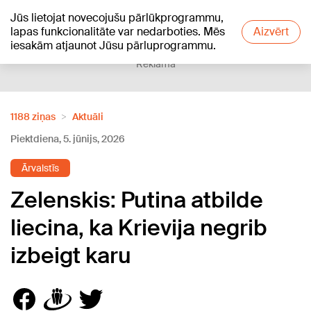
Jūs lietojat novecojušu pārlūkprogrammu,
+20
°C
lapas funkcionalitāte var nedarboties. Mēs
Aizvērt
iesakām atjaunot Jūsu pārluprogrammu.
Reklāma
1188 ziņas
Aktuāli
Piektdiena, 5. jūnijs, 2026
Ārvalstīs
Zelenskis: Putina atbilde
liecina, ka Krievija negrib
izbeigt karu