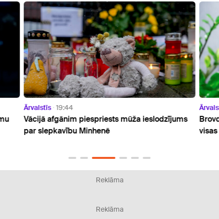
Ārvalstīs
19:44
Ārvals
umu
Vācijā afgānim piespriests mūža ieslodzījums
Brovd
par slepkavību Minhenē
visas
Reklāma
Reklāma