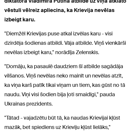
diktatora Vladimira Putina atbilde uz viņa atklāto
vēstuli vēlreiz apliecina, ka Krievija nevēlas
izbeigt karu.
"Diemžēl Krievijas puse atkal izvēlas karu - visi
dzirdēja šodienas atbildi. Vāja atbilde. Viņš vienkārši
nevēlas izbeigt karu," norādīja Zelenskis.
"Domāju, ka pasaulē daudziem šī atbilde sagādāja
vilšanos. Viņš nevēlas neko mainīt un nevēlas atzīt,
ka viņa karš patīk tikai viņam un tiem, kas gūst no tā
naudu. Viņi visi šodien bija ļoti smaidīgi," pauda
Ukrainas prezidents.
"Tātad - vajadzētu būt tā, ka naudas Krievijai kļūst
mazāk, bet spiediens uz Krieviju kļūst lielāks,"