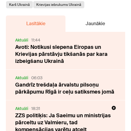
Karš Ukrainā
Krievijas iebrukums Ukrainā
Lasītākie
Jaunākie
Aktuāli
11:44
Avoti: Notikusi slepena Eiropas un
Krievijas pārstāvju tikšanās par kara
izbeigšanu Ukrainā
Aktuāli
06:03
Gandrīz trešdaļa ārvalstu pilsoņu
pārkāpumu Rīgā ir ceļu satiksmes jomā
Aktuāli
18:31
ZZS politiķis: Ja Saeimu un ministrijas
pārceltu uz Valmieru, tad
kompensācijas varētu atcelt