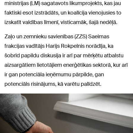
ministrijas (LM) sagatavots likumprojekts, kas jau
faktiski esot izstrādāts, un koalīcija vienojusies to
izskatīt valdības līmenī, visticamāk, šajā nedēļā.
Zaļo un zemnieku savienības (ZZS) Saeimas
frakcijas vadītājs Harijs Rokpelnis norādīja, ka
šobrīd papildu diskusija ir arī par mērķētu atbalstu
aizsargātiem lietotājiem enerģētikas sektorā, kur arī
ir gan potenciāla ieņēmumu pārpilde, gan
potenciāls risinājums, kā varētu palīdzēt.