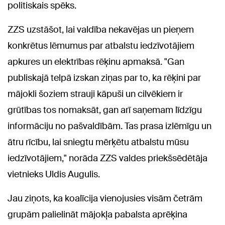
politiskais spēks.
ZZS uzstāšot, lai valdība nekavējas un pieņem
konkrētus lēmumus par atbalstu iedzīvotājiem
apkures un elektrības rēķinu apmaksā. "Gan
publiskajā telpā izskan ziņas par to, ka rēķini par
mājokli šoziem strauji kāpuši un cilvēkiem ir
grūtības tos nomaksāt, gan arī saņemam līdzīgu
informāciju no pašvaldībām. Tas prasa izlēmīgu un
ātru rīcību, lai sniegtu mērķētu atbalstu mūsu
iedzīvotājiem," norāda ZZS valdes priekšsēdētāja
vietnieks Uldis Augulis.
Jau ziņots, ka koalīcija vienojusies visām četrām
grupām palielināt mājokļa pabalsta aprēķina