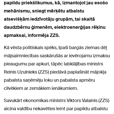
papildu priekšlikumus, kā, izmantojot jau esošo
mehānismu, sniegt mērķētu atbalstu
atsevišķām iedzīvotāju grupām, tai skaitā
daudzbērnu ģimenēm, elektroenerģijas rēķinu
apmaksai, informēja ZZS.
Kā vēsta politiskais spēks, īpaši bargās ziemas dēļ
mājsaimniecības saskārušās ar ievērojamu izmaksu
pieaugumu par apkuri, tāpēc labklājības ministrs
Reinis Uzulnieks (ZZS) piedāvā paplašināt mājokļa
pabalsta saņēmēju loku un pabalsta apmēru
cilvēkiem ar zemākiem ienākumiem.
Savukārt ekonomikas ministrs Viktors Valainis (ZZS)
aicina valdību nekavēties lemt par papildu atbalstu