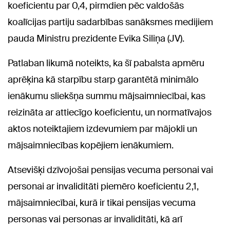
koeficientu par 0,4, pirmdien pēc valdošās
koalīcijas partiju sadarbības sanāksmes medijiem
pauda Ministru prezidente Evika Siliņa (JV).
Patlaban likumā noteikts, ka šī pabalsta apmēru
aprēķina kā starpību starp garantētā minimālo
ienākumu sliekšņa summu mājsaimniecībai, kas
reizināta ar attiecīgo koeficientu, un normatīvajos
aktos noteiktajiem izdevumiem par mājokli un
mājsaimniecības kopējiem ienākumiem.
Atsevišķi dzīvojošai pensijas vecuma personai vai
personai ar invaliditāti piemēro koeficientu 2,1,
mājsaimniecībai, kurā ir tikai pensijas vecuma
personas vai personas ar invaliditāti, kā arī