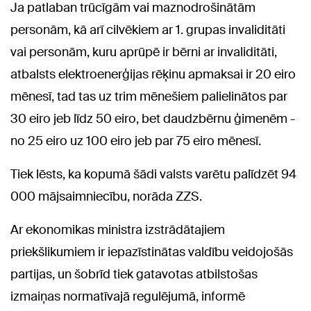
Ja patlaban trūcīgām vai maznodrošinātām
personām, kā arī cilvēkiem ar 1. grupas invaliditāti
vai personām, kuru aprūpē ir bērni ar invaliditāti,
atbalsts elektroenerģijas rēķinu apmaksai ir 20 eiro
mēnesī, tad tas uz trim mēnešiem palielinātos par
30 eiro jeb līdz 50 eiro, bet daudzbērnu ģimenēm -
no 25 eiro uz 100 eiro jeb par 75 eiro mēnesī.
Tiek lēsts, ka kopumā šādi valsts varētu palīdzēt 94
000 mājsaimniecību, norāda ZZS.
Ar ekonomikas ministra izstrādātajiem
priekšlikumiem ir iepazīstinātas valdību veidojošās
partijas, un šobrīd tiek gatavotas atbilstošas
izmaiņas normatīvajā regulējumā, informē