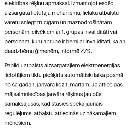
elektrības rēķinu apmaksai. Izmantojot esošo
aizsargātā lietotāja mehānismu, lielāku atbalstu
varētu sniegt trūcīgām un maznodrošinātām
personām, cilvēkiem ar 1. grupas invaliditāti vai
personām, kuru aprūpē ir bērni ar invaliditāti, kā arī
daudzbērnu ģimenēm, informē ZZS.
Papildu atbalsts aizsargātajiem elektroenerģijas
lietotājiem tiktu piešķirts automātiski laika posmā
no šā gada 1. janvāra līdz 1. martam. Ja attiecīgās
mājsaimniecības janvāra rēķinus jau būs
samaksājušas, kad stāsies spēkā jaunais
regulējums, atbalstu attiecinās uz nākamajiem
mēnešiem.