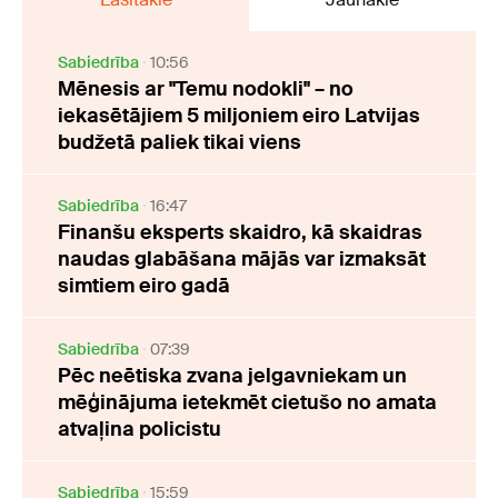
Sabiedrība
10:56
Mēnesis ar "Temu nodokli" – no
iekasētājiem 5 miljoniem eiro Latvijas
budžetā paliek tikai viens
Sabiedrība
16:47
Finanšu eksperts skaidro, kā skaidras
naudas glabāšana mājās var izmaksāt
simtiem eiro gadā
Sabiedrība
07:39
Pēc neētiska zvana jelgavniekam un
mēģinājuma ietekmēt cietušo no amata
atvaļina policistu
Sabiedrība
15:59