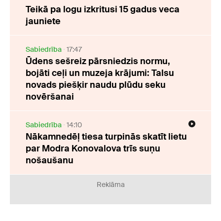
Teikā pa logu izkritusi 15 gadus veca
jauniete
Sabiedrība
17:47
Ūdens sešreiz pārsniedzis normu,
bojāti ceļi un muzeja krājumi: Talsu
novads piešķir naudu plūdu seku
novēršanai
Sabiedrība
14:10
Nākamnedēļ tiesa turpinās skatīt lietu
par Modra Konovalova trīs suņu
nošaušanu
Reklāma