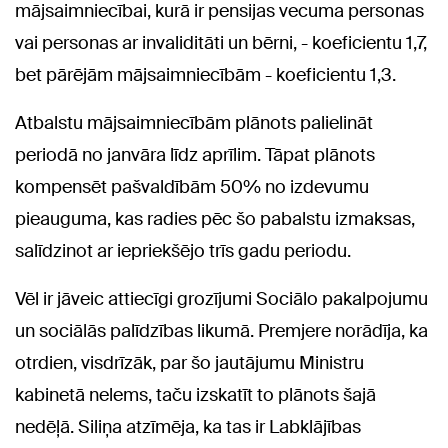
mājsaimniecībai, kurā ir pensijas vecuma personas
vai personas ar invaliditāti un bērni, - koeficientu 1,7,
bet pārējām mājsaimniecībām - koeficientu 1,3.
Atbalstu mājsaimniecībām plānots palielināt
periodā no janvāra līdz aprīlim. Tāpat plānots
kompensēt pašvaldībām 50% no izdevumu
pieauguma, kas radies pēc šo pabalstu izmaksas,
salīdzinot ar iepriekšējo trīs gadu periodu.
Vēl ir jāveic attiecīgi grozījumi Sociālo pakalpojumu
un sociālās palīdzības likumā. Premjere norādīja, ka
otrdien, visdrīzāk, par šo jautājumu Ministru
kabinetā nelems, taču izskatīt to plānots šajā
nedēļā. Siliņa atzīmēja, ka tas ir Labklājības