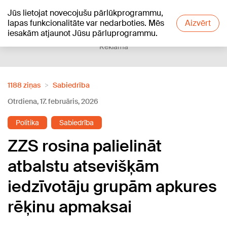
Jūs lietojat novecojušu pārlūkprogrammu,
+10
°C
lapas funkcionalitāte var nedarboties. Mēs
Aizvērt
iesakām atjaunot Jūsu pārluprogrammu.
Reklāma
1188 ziņas
Sabiedrība
Otrdiena, 17. februāris, 2026
Politika
Sabiedrība
ZZS rosina palielināt
atbalstu atsevišķām
iedzīvotāju grupām apkures
rēķinu apmaksai