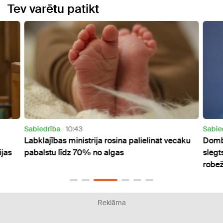
Tev varētu patikt
Sabiedrība
10:43
Sabie
Labklājības ministrija rosina palielināt vecāku
Dombr
jas
pabalstu līdz 70% no algas
slēgt
robe
Reklāma