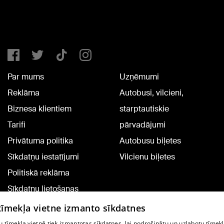
Par mums
Uzņēmumi
Reklāma
Autobusi, vilcieni,
Biznesa klientiem
starptautiskie
Tarifi
pārvadājumi
Privātuma politika
Autobusu biļetes
Sīkdatņu iestatījumi
Vilcienu biļetes
Politiskā reklāma
Sīkdatņu lietošanas
noteikumi
 tīmekļa vietne izmanto sīkdatnes
Komentāru pievienošana
 tīmekļa vietnē tiek izmantotas sīkdatnes, lai nodrošinātu un uzlabotu tīmek