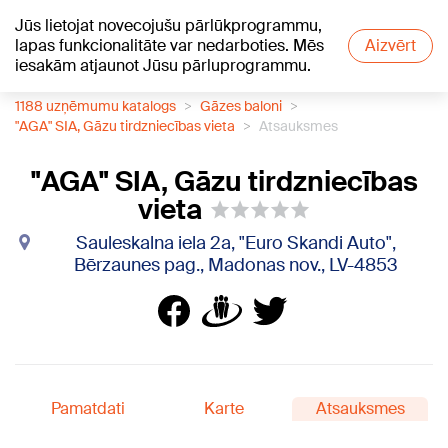
Jūs lietojat novecojušu pārlūkprogrammu,
+13
°C
lapas funkcionalitāte var nedarboties. Mēs
Aizvērt
iesakām atjaunot Jūsu pārluprogrammu.
1188 uzņēmumu katalogs
Gāzes baloni
"AGA" SIA, Gāzu tirdzniecības vieta
Atsauksmes
"AGA" SIA, Gāzu tirdzniecības
vieta
Sauleskalna iela 2a, "Euro Skandi Auto",
Bērzaunes pag., Madonas nov., LV-4853
Pamatdati
Karte
Atsauksmes