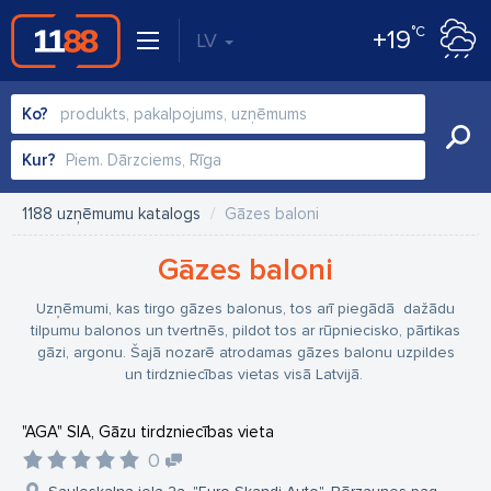
°C
+19
LV
Ko?
Kur?
1188 uzņēmumu katalogs
Gāzes baloni
Gāzes baloni
Uzņēmumi, kas tirgo gāzes balonus, tos arī piegādā dažādu
tilpumu balonos un tvertnēs, pildot tos ar rūpniecisko, pārtikas
gāzi, argonu. Šajā nozarē atrodamas gāzes balonu uzpildes
un tirdzniecības vietas visā Latvijā.
"AGA" SIA, Gāzu tirdzniecības vieta
0