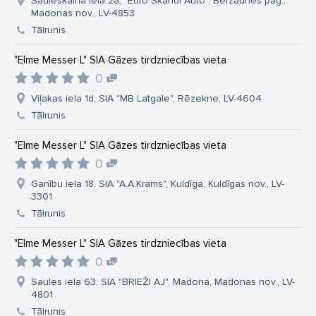
Sauleskalna iela 2a, "Euro Skandi Auto", Bērzaunes pag.,
Madonas nov., LV-4853
Tālrunis
"Elme Messer L" SIA Gāzes tirdzniecības vieta
0
Viļakas iela 1d, SIA "MB Latgale", Rēzekne, LV-4604
Tālrunis
"Elme Messer L" SIA Gāzes tirdzniecības vieta
0
Ganību iela 18, SIA "A.A.Krams", Kuldīga, Kuldīgas nov., LV-
3301
Tālrunis
"Elme Messer L" SIA Gāzes tirdzniecības vieta
0
Saules iela 63, SIA "BRIEŽI AJ", Madona, Madonas nov., LV-
4801
Tālrunis