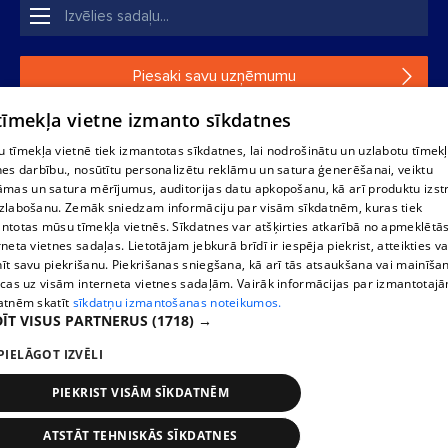
Piesaki savu uzņēmumu
 tīmekļa vietne izmanto sīkdatnes
Ja tavs uzņēmums nav mūsu datubāzē, aizpildi vienkāršu
formu.
 tīmekļa vietnē tiek izmantotas sīkdatnes, lai nodrošinātu un uzlabotu tīmek
nes darbību., nosūtītu personalizētu reklāmu un satura ģenerēšanai, veiktu
āmas un satura mērījumus, auditorijas datu apkopošanu, kā arī produktu izst
1188 datu bāzes, tās daļas vai datu bāzē iekļautās informācijas,
zlabošanu. Zemāk sniedzam informāciju par visām sīkdatnēm, kuras tiek
vai informācijas daļas pavairošana vai izplatīšana jebkādā formā
ntotas mūsu tīmekļa vietnēs. Sīkdatnes var atšķirties atkarībā no apmeklētā
stingri aizliegta. Tāpat arī ir aizliegta lejupielāde automātiskā
rneta vietnes sadaļas. Lietotājam jebkurā brīdī ir iespēja piekrist, atteikties va
režīmā. Jebkura 1188 web lapā publicētā materiāla
īt savu piekrišanu. Piekrišanas sniegšana, kā arī tās atsaukšana vai mainīša
pārpublicēšana ir kategoriski aizliegta bez 1188 web lapas
ecas uz visām interneta vietnes sadaļām. Vairāk informācijas par izmantotaj
redakcijas atļaujas.
atnēm skatīt
sīkdatņu izmantošanas noteikumos.
ĪT VISUS PARTNERUS
(1718) →
PIELĀGOT IZVĒLI
Portāla palīdzības dienests: e-pasts -
info@1188.lv
Izstrādāts
SIA Helio Media
2004-2026
PIEKRIST VISĀM SĪKDATNĒM
ATSTĀT TEHNISKĀS SĪKDATNES