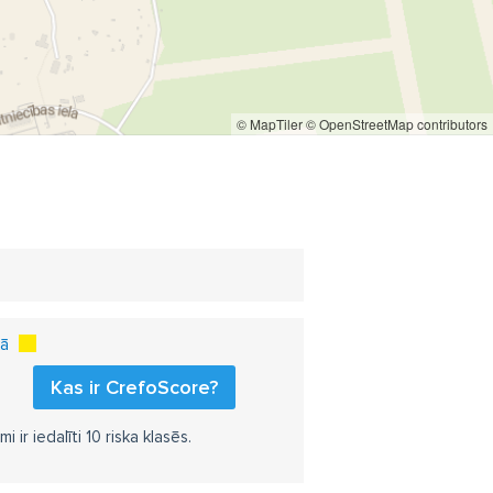
© MapTiler
© OpenStreetMap contributors
kā
Kas ir CrefoScore?
r iedalīti 10 riska klasēs.