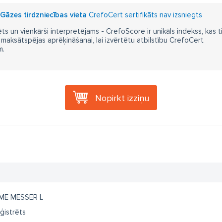
Gāzes tirdzniecības vieta
CrefoCert sertifikāts nav izsniegts
ts un vienkārši interpretējams - CrefoScore ir unikāls indekss, kas t
aksātspējas aprēķināšanai, lai izvērtētu atbilstību CrefoCert
m.
Nopirkt izziņu
ME MESSER L
ģistrēts