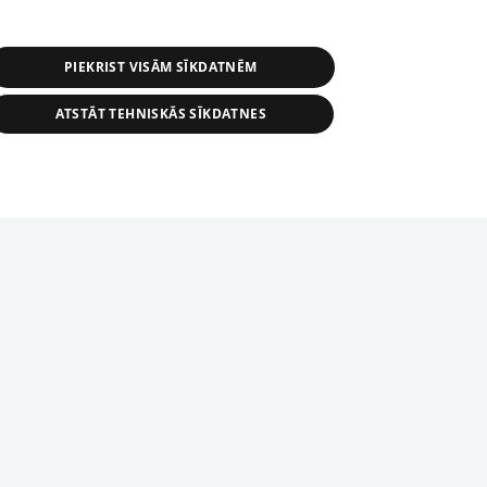
PIEKRIST VISĀM SĪKDATNĒM
ATSTĀT TEHNISKĀS SĪKDATNES
s, tās daļas vai datu bāzē iekļautās
ai informācijas daļas pavairošana vai
ādā formā stingri aizliegta. Tāpat arī ir
tīmekļa vietne nevarēs pilnvērtīgi darboties un sniegt
pielāde automātiskā režīmā. Jebkura
publicētā materiāla pārpublicēšana ir
zliegta bez 1188 web lapas redakcijas