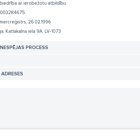
biedrība ar ierobežotu atbildību
003284675
mercreģistrs, 26.02.1996
ga, Katlakalna iela 9A, LV-1073
TNESPĒJAS PROCESS
N ADRESES