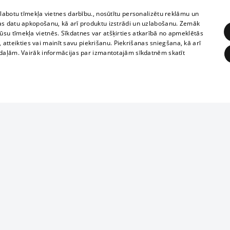
zlabotu tīmekļa vietnes darbību., nosūtītu personalizētu reklāmu un
as datu apkopošanu, kā arī produktu izstrādi un uzlabošanu. Zemāk
su tīmekļa vietnēs. Sīkdatnes var atšķirties atkarībā no apmeklētās
, atteikties vai mainīt savu piekrišanu. Piekrišanas sniegšana, kā arī
adaļām. Vairāk informācijas par izmantotajām sīkdatnēm skatīt
ĒRĶĒŠANA
FUNKCIONĀLĀS
NEKLASIFICĒTĀS
1188 datu bāze
obligātās
Statistikas
Mērķēšana
Funkcionālās
Neklasificētās
informācijas, v
izplatīšana jebk
eklēt un pārlūkot tīmekļa vietni un izmantot tās piedāvātās iespējas. Bez šīm sīkdatnēm 
aizliegta leju
mi
Kinoteātros
1188 web lapā 
, vilcieni,
TV programma
kategoriski ai
ksts
tiskie reisi
atļaujas.
Līguma noteikumi
ēja norādītais identifikators
u biļetes
360 Ziņas kontakti