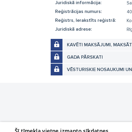
Juridiskā informācija:
Sa
Reģistrācijas numurs:
40
Reģistrs, Ierakstīts reģistrā:
Ko
Juridiskā adrese:
Rī
KAVĒTI MAKSĀJUMI, MAKSĀ
GADA PĀRSKATI
VĒSTURISKIE NOSAUKUMI U
Šī tīmekļa vietne izmanto sīkdatnes