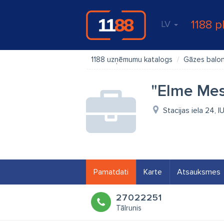
1188 p
LV
1188 uzņēmumu katalogs
Gāzes balon
"Elme Mess
Stacijas iela 24, I
Pamatdati
Karte
Atsauksmes
27022251
Tālrunis