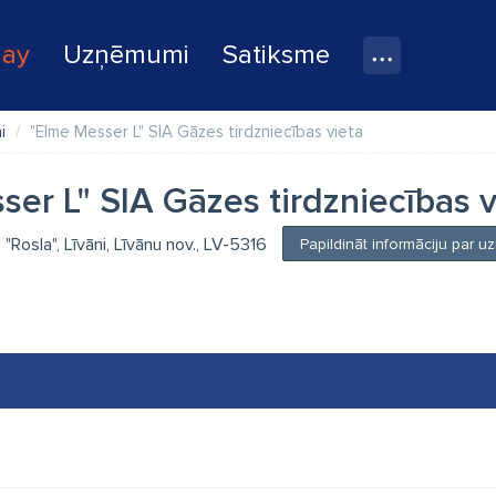
lay
Uzņēmumi
Satiksme
i
"Elme Messer L" SIA Gāzes tirdzniecības vieta
er L" SIA Gāzes tirdzniecības v
U "Rosla", Līvāni, Līvānu nov., LV-5316
Papildināt informāciju par