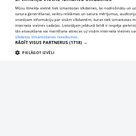
Mūsu tīmekļa vietnē tiek izmantotas sīkdatnes, lai nodrošinātu un u
satura ģenerēšanai, veiktu reklāmas un satura mērījumus, auditorij
sniedzam informāciju par visām sīkdatnēm, kuras tiek izmantotas mū
interneta vietnes sadaļas. Lietotājam jebkurā brīdī ir iespēja piekrist
tās atsaukšana vai mainīšana attiecas uz visām interneta vietnes s
sīkdatņu izmantošanas noteikumos.
RĀDĪT VISUS PARTNERUS
(1718) →
PIELĀGOT IZVĒLI
TEHNISKĀS/OBLIGĀTĀS
STATISTIKAS
M
Tehniskās/
Tehniskās/obligātās sīkdatnes nepieciešamas, lai lietotājs varētu brīvi apm
lietotājam nepieciešamo informāciju.
Par mums
Uzņēmu
Nodrošinātājs
/
Darbības
Reklāma
Autobusi
Nosaukums
Apra
Domēns
ilgums
starptau
Biznesa klientiem
delfi-adid
delfi.lv
1 gads
Izdev
Autobus
Tarifi