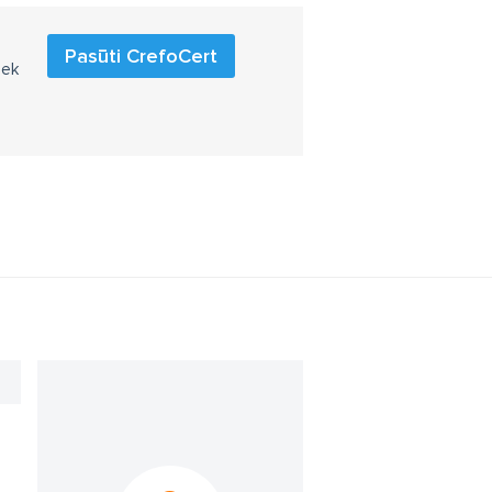
Pasūti CrefoCert
iek