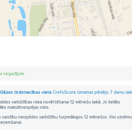
vi negadījumi
Gāzes tirdzniecības vieta
CrefoScore izmaiņas pēdējo 7 dienu lai
pildes varbūtības riska novērtēšanai 12 mēnešu laikā. Jo lielāks
āks maksātnespējas risks.
 saistību neizpildes varbūtību turpmākajos 12 mēnešos. Visi uzņēmumi i
ieņemšanai.