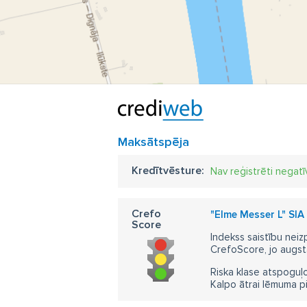
Maksātspēja
Kredītvēsture:
Nav reģistrēti negatī
Crefo
"Elme Messer L" SIA 
Score
Indekss saistību neiz
CrefoScore, jo augst
Riska klase atspoguļo
Kalpo ātrai lēmuma p