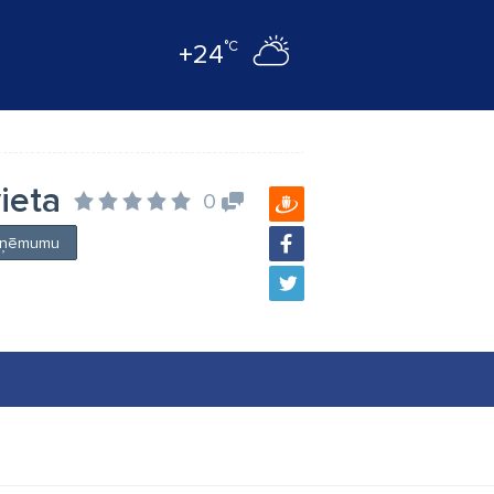
°C
+24
ieta
0
 uzņēmumu