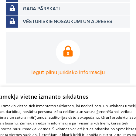
GADA PĀRSKATI
VĒSTURISKIE NOSAUKUMI UN ADRESES
Iegūt pilnu juridisko informāciju
 tīmekļa vietne izmanto sīkdatnes
 tīmekļa vietnē tiek izmantotas sīkdatnes, lai nodrošinātu un uzlabotu tīmek
nes darbību., nosūtītu personalizētu reklāmu un satura ģenerēšanai, veiktu
āmas un satura mērījumus, auditorijas datu apkopošanu, kā arī produktu izst
zlabošanu. Zemāk sniedzam informāciju par visām sīkdatnēm, kuras tiek
ntotas mūsu tīmekļa vietnēs. Sīkdatnes var atšķirties atkarībā no apmeklētā
rneta vietnes sadaļas. Lietotājam jebkurā brīdī ir iespēja piekrist, atteikties va