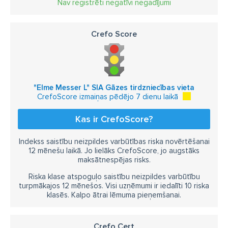
Nav reģistrēti negatīvi negadījumi
Crefo Score
"Elme Messer L" SIA Gāzes tirdzniecības vieta
CrefoScore izmaiņas pēdējo 7 dienu laikā
Kas ir CrefoScore?
Indekss saistību neizpildes varbūtības riska novērtēšanai
12 mēnešu laikā. Jo lielāks CrefoScore, jo augstāks
maksātnespējas risks.
Riska klase atspoguļo saistību neizpildes varbūtību
turpmākajos 12 mēnešos. Visi uzņēmumi ir iedalīti 10 riska
klasēs. Kalpo ātrai lēmuma pieņemšanai.
Crefo Cert