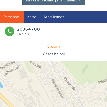
Papildināt informāciju par uzņēmumu
Pamatdati
Karte
Atsauksmes
20364700
Tālrunis
Nozare:
Gāzes baloni