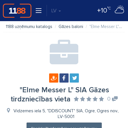
°C
+10
LV
1188 uzņēmumu katalogs
Gāzes baloni
"Elme Messer L" SIA Gāzes tirdzniecības vieta
"Elme Messer L" SIA Gāzes
tirdzniecības vieta
0
Vidzemes iela 5, "DDISCOUNT" SIA, Ogre, Ogres nov.,
LV-5001