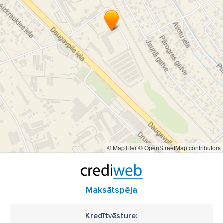
© MapTiler
© OpenStreetMap contributors
Maksātspēja
Kredītvēsture: