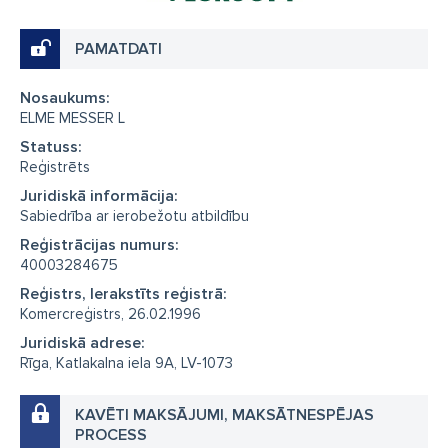
PAMATDATI
Nosaukums:
ELME MESSER L
Statuss:
Reģistrēts
Juridiskā informācija:
Sabiedrība ar ierobežotu atbildību
Reģistrācijas numurs:
40003284675
Reģistrs, Ierakstīts reģistrā:
Komercreģistrs, 26.02.1996
Juridiskā adrese:
Rīga, Katlakalna iela 9A, LV-1073
KAVĒTI MAKSĀJUMI, MAKSĀTNESPĒJAS
PROCESS