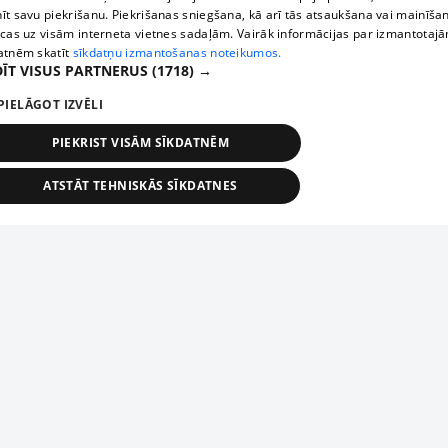
īt savu piekrišanu. Piekrišanas sniegšana, kā arī tās atsaukšana vai mainīša
ecas uz visām interneta vietnes sadaļām. Vairāk informācijas par izmantotaj
atnēm skatīt
sīkdatņu izmantošanas noteikumos.
ĪT VISUS PARTNERUS
(1718) →
PIELĀGOT IZVĒLI
PIEKRIST VISĀM SĪKDATNĒM
ATSTĀT TEHNISKĀS SĪKDATNES
TEHNISKĀS/OBLIGĀTĀS
STATISTIKAS
MĒRĶĒŠANA
FUNKCIONĀLĀS
NEKLASIFICĒTĀS
ehniskās/obligātās
Statistikas
Mērķēšana
Funkcionālās
Neklasificēt
niskās/obligātās sīkdatnes nepieciešamas, lai lietotājs varētu brīvi apmeklēt un pārlūk
Piesaki savu uzņēmumu
ekļa vietni un izmantot tās piedāvātās iespējas. Bez šīm sīkdatnēm tīmekļa vietne neva
nvērtīgi darboties un sniegt lietotājam nepieciešamo informāciju.
Ja tavs uzņēmums nav mūsu datubāzē, aizpildi vienkāršu