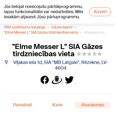
Jūs lietojat novecojušu pārlūkprogrammu,
+19
°C
lapas funkcionalitāte var nedarboties. Mēs
Aizvērt
iesakām atjaunot Jūsu pārluprogrammu.
1188 uzņēmumu katalogs
Gāzes baloni
"Elme Messer L" SIA Gāzes tirdzniecības vieta
Atsauksmes
"Elme Messer L" SIA Gāzes
tirdzniecības vieta
Viļakas iela 1d, SIA "MB Latgale", Rēzekne, LV-
4604
Pamatdati
Karte
Atsauksmes