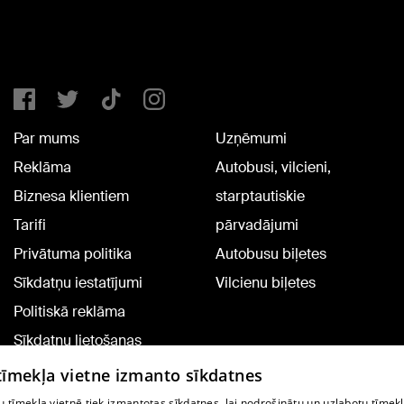
Par mums
Uzņēmumi
Reklāma
Autobusi, vilcieni,
Biznesa klientiem
starptautiskie
Tarifi
pārvadājumi
Privātuma politika
Autobusu biļetes
Sīkdatņu iestatījumi
Vilcienu biļetes
Politiskā reklāma
Sīkdatņu lietošanas
noteikumi
 tīmekļa vietne izmanto sīkdatnes
Komentāru pievienošana
 tīmekļa vietnē tiek izmantotas sīkdatnes, lai nodrošinātu un uzlabotu tīmek