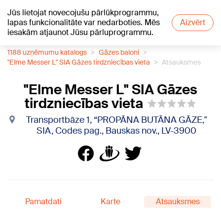
Jūs lietojat novecojušu pārlūkprogrammu,
+18
°C
lapas funkcionalitāte var nedarboties. Mēs
Aizvērt
iesakām atjaunot Jūsu pārluprogrammu.
1188 uzņēmumu katalogs
Gāzes baloni
"Elme Messer L" SIA Gāzes tirdzniecības vieta
Atsauksmes
"Elme Messer L" SIA Gāzes
tirdzniecības vieta
Transportbāze 1, “PROPĀNA BUTĀNA GĀZE,"
SIA, Codes pag., Bauskas nov., LV-3900
Pamatdati
Karte
Atsauksmes