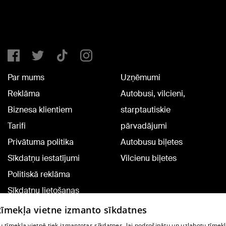
Par mums
Uzņēmumi
Reklāma
Autobusi, vilcieni,
Biznesa klientiem
starptautiskie
Tarifi
pārvadājumi
Privātuma politika
Autobusu biļetes
Sīkdatņu iestatījumi
Vilcienu biļetes
Politiskā reklāma
Sīkdatņu lietošanas
noteikumi
 tīmekļa vietne izmanto sīkdatnes
Komentāru pievienošana
 tīmekļa vietnē tiek izmantotas sīkdatnes, lai nodrošinātu un uzlabotu tīmek