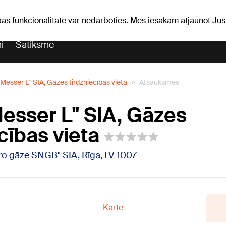
Laika ziņas
Horoskopi
pas funkcionalitāte var nedarboties. Mēs iesakām atjaunot J
i
Satiksme
Messer L" SIA, Gāzes tirdzniecības vieta
Atsauksmes
esser L" SIA, Gāzes
cības vieta
"Pro gāze SNGB" SIA, Rīga, LV-1007
Karte