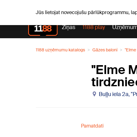
Pk, 07.08.2026.
+21
°C
Alfrēds, Fredis, Madars
Jūs lietojat novecojušu pārlūkprogrammu, la
Ziņas
1188 play
Uzņēmum
1188 uzņēmumu katalogs
Gāzes baloni
"Elme 
"Elme M
tirdznie
Buļļu iela 2a, 
Pamatdati