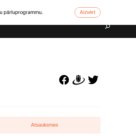
ūsu pārluprogrammu.
Aizvērt
Atsauksmes