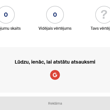
?
0
0
ējumu skaits
Vidējais vērtējums
Tavs vērtē
Lūdzu, ienāc, lai atstātu atsauksmi
Reklāma