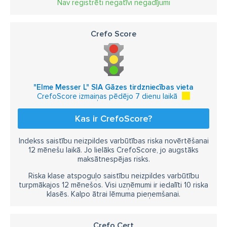
Nav reģistrēti negatīvi negadījumi
Crefo Score
"Elme Messer L" SIA Gāzes tirdzniecības vieta
CrefoScore izmaiņas pēdējo 7 dienu laikā
Kas ir CrefoScore?
Indekss saistību neizpildes varbūtības riska novērtēšanai
12 mēnešu laikā. Jo lielāks CrefoScore, jo augstāks
maksātnespējas risks.
Riska klase atspoguļo saistību neizpildes varbūtību
turpmākajos 12 mēnešos. Visi uzņēmumi ir iedalīti 10 riska
klasēs. Kalpo ātrai lēmuma pieņemšanai.
Crefo Cert