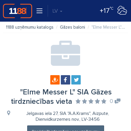
°C
+17
LV
1188 uzņēmumu katalogs
Gāzes baloni
"Elme Messer L" SIA Gāzes tirdzniecības vieta
"Elme Messer L" SIA Gāzes
tirdzniecības vieta
0
Jelgavas iela 27, SIA "A.A.Krams", Aizpute,
Dienvidkurzemes nov., LV-3456