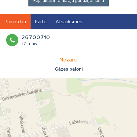
Papildināt informāciju par uzņēmumu
Pamatdati
Karte
Atsauksmes
26700710
Tālrunis
Nozare:
Gāzes baloni