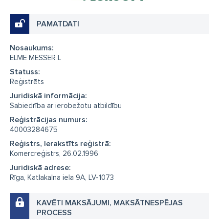
PAMATDATI
Nosaukums:
ELME MESSER L
Statuss:
Reģistrēts
Juridiskā informācija:
Sabiedrība ar ierobežotu atbildību
Reģistrācijas numurs:
40003284675
Reģistrs, Ierakstīts reģistrā:
Komercreģistrs, 26.02.1996
Juridiskā adrese:
Rīga, Katlakalna iela 9A, LV-1073
KAVĒTI MAKSĀJUMI, MAKSĀTNESPĒJAS
PROCESS