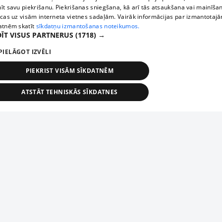
īt savu piekrišanu. Piekrišanas sniegšana, kā arī tās atsaukšana vai mainīša
ecas uz visām interneta vietnes sadaļām. Vairāk informācijas par izmantotaj
atnēm skatīt
sīkdatņu izmantošanas noteikumos.
ĪT VISUS PARTNERUS
(1718) →
PIELĀGOT IZVĒLI
PIEKRIST VISĀM SĪKDATNĒM
ATSTĀT TEHNISKĀS SĪKDATNES
TEHNISKĀS/OBLIGĀTĀS
STATISTIKAS
MĒRĶĒŠANA
FUNKCIONĀLĀS
NEKLASIFICĒTĀS
ehniskās/obligātās
Statistikas
Mērķēšana
Funkcionālās
Neklasificēt
niskās/obligātās sīkdatnes nepieciešamas, lai lietotājs varētu brīvi apmeklēt un pārlūk
Piesaki savu uzņēmumu
ekļa vietni un izmantot tās piedāvātās iespējas. Bez šīm sīkdatnēm tīmekļa vietne neva
nvērtīgi darboties un sniegt lietotājam nepieciešamo informāciju.
Ja tavs uzņēmums nav mūsu datubāzē, aizpildi vienkāršu