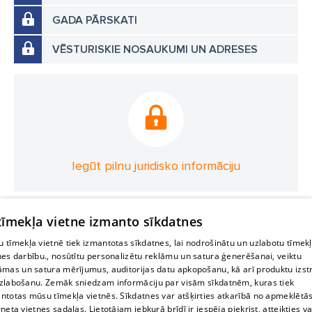
GADA PĀRSKATI
VĒSTURISKIE NOSAUKUMI UN ADRESES
Iegūt pilnu juridisko informāciju
 tīmekļa vietne izmanto sīkdatnes
 tīmekļa vietnē tiek izmantotas sīkdatnes, lai nodrošinātu un uzlabotu tīmek
nes darbību., nosūtītu personalizētu reklāmu un satura ģenerēšanai, veiktu
āmas un satura mērījumus, auditorijas datu apkopošanu, kā arī produktu izst
zlabošanu. Zemāk sniedzam informāciju par visām sīkdatnēm, kuras tiek
ntotas mūsu tīmekļa vietnēs. Sīkdatnes var atšķirties atkarībā no apmeklētā
rneta vietnes sadaļas. Lietotājam jebkurā brīdī ir iespēja piekrist, atteikties va