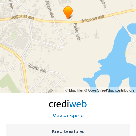
© MapTiler
© OpenStreetMap contributors
Maksātspēja
Kredītvēsture: