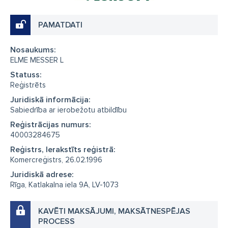
PAMATDATI
Nosaukums:
ELME MESSER L
Statuss:
Reģistrēts
Juridiskā informācija:
Sabiedrība ar ierobežotu atbildību
Reģistrācijas numurs:
40003284675
Reģistrs, Ierakstīts reģistrā:
Komercreģistrs, 26.02.1996
Juridiskā adrese:
Rīga, Katlakalna iela 9A, LV-1073
KAVĒTI MAKSĀJUMI, MAKSĀTNESPĒJAS
PROCESS