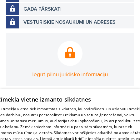
GADA PĀRSKATI
VĒSTURISKIE NOSAUKUMI UN ADRESES
Iegūt pilnu juridisko informāciju
 tīmekļa vietne izmanto sīkdatnes
 tīmekļa vietnē tiek izmantotas sīkdatnes, lai nodrošinātu un uzlabotu tīmek
nes darbību., nosūtītu personalizētu reklāmu un satura ģenerēšanai, veiktu
āmas un satura mērījumus, auditorijas datu apkopošanu, kā arī produktu izst
zlabošanu. Zemāk sniedzam informāciju par visām sīkdatnēm, kuras tiek
ntotas mūsu tīmekļa vietnēs. Sīkdatnes var atšķirties atkarībā no apmeklētā
rneta vietnes sadaļas. Lietotājam jebkurā brīdī ir iespēja piekrist, atteikties va