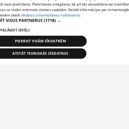
īt savu piekrišanu. Piekrišanas sniegšana, kā arī tās atsaukšana vai mainīša
ecas uz visām interneta vietnes sadaļām. Vairāk informācijas par izmantotaj
atnēm skatīt
sīkdatņu izmantošanas noteikumos.
ĪT VISUS PARTNERUS
(1718) →
PIELĀGOT IZVĒLI
PIEKRIST VISĀM SĪKDATNĒM
ATSTĀT TEHNISKĀS SĪKDATNES
TEHNISKĀS/OBLIGĀTĀS
STATISTIKAS
MĒRĶĒŠANA
FUNKCIONĀLĀS
NEKLASIFICĒTĀS
ehniskās/obligātās
Statistikas
Mērķēšana
Funkcionālās
Neklasificēt
niskās/obligātās sīkdatnes nepieciešamas, lai lietotājs varētu brīvi apmeklēt un pārlūk
Piesaki savu uzņēmumu
ekļa vietni un izmantot tās piedāvātās iespējas. Bez šīm sīkdatnēm tīmekļa vietne neva
nvērtīgi darboties un sniegt lietotājam nepieciešamo informāciju.
Ja tavs uzņēmums nav mūsu datubāzē, aizpildi vienkāršu