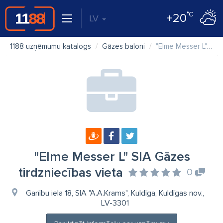
°C
+20
LV
1188 uzņēmumu katalogs
Gāzes baloni
"Elme Messer L" SIA Gāzes tirdzniecības vieta
"Elme Messer L" SIA Gāzes
tirdzniecības vieta
0
Ganību iela 18, SIA "A.A.Krams", Kuldīga, Kuldīgas nov.,
LV-3301