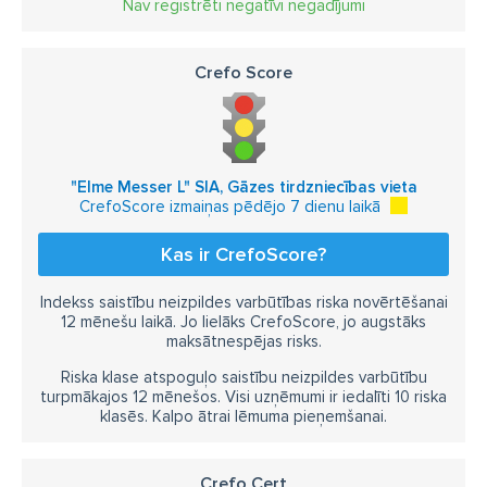
Nav reģistrēti negatīvi negadījumi
Crefo Score
"Elme Messer L" SIA, Gāzes tirdzniecības vieta
CrefoScore izmaiņas pēdējo 7 dienu laikā
Kas ir CrefoScore?
Indekss saistību neizpildes varbūtības riska novērtēšanai
12 mēnešu laikā. Jo lielāks CrefoScore, jo augstāks
maksātnespējas risks.
Riska klase atspoguļo saistību neizpildes varbūtību
turpmākajos 12 mēnešos. Visi uzņēmumi ir iedalīti 10 riska
klasēs. Kalpo ātrai lēmuma pieņemšanai.
Crefo Cert