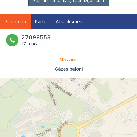
Papildināt informāciju par uzņēmumu
Pamatdati
Karte
Atsauksmes
27098553
Tālrunis
Nozare:
Gāzes baloni