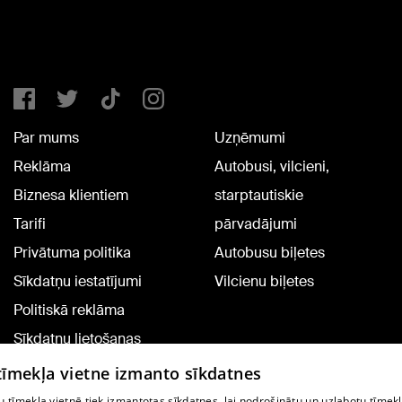
Par mums
Uzņēmumi
Reklāma
Autobusi, vilcieni,
Biznesa klientiem
starptautiskie
Tarifi
pārvadājumi
Privātuma politika
Autobusu biļetes
Sīkdatņu iestatījumi
Vilcienu biļetes
Politiskā reklāma
Sīkdatņu lietošanas
noteikumi
 tīmekļa vietne izmanto sīkdatnes
Komentāru pievienošana
 tīmekļa vietnē tiek izmantotas sīkdatnes, lai nodrošinātu un uzlabotu tīmek