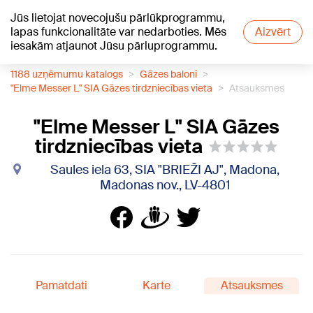
Jūs lietojat novecojušu pārlūkprogrammu,
+21
°C
lapas funkcionalitāte var nedarboties. Mēs
Aizvērt
iesakām atjaunot Jūsu pārluprogrammu.
1188 uzņēmumu katalogs
Gāzes baloni
"Elme Messer L" SIA Gāzes tirdzniecības vieta
Atsauksmes
"Elme Messer L" SIA Gāzes
tirdzniecības vieta
Saules iela 63, SIA "BRIEŽI AJ", Madona,
Madonas nov., LV-4801
Pamatdati
Karte
Atsauksmes