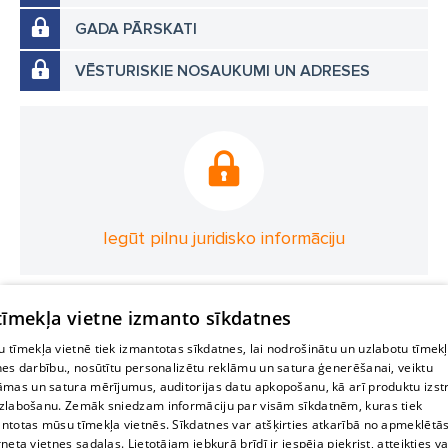
GADA PĀRSKATI
VĒSTURISKIE NOSAUKUMI UN ADRESES
Iegūt pilnu juridisko informāciju
 tīmekļa vietne izmanto sīkdatnes
 tīmekļa vietnē tiek izmantotas sīkdatnes, lai nodrošinātu un uzlabotu tīmek
nes darbību., nosūtītu personalizētu reklāmu un satura ģenerēšanai, veiktu
āmas un satura mērījumus, auditorijas datu apkopošanu, kā arī produktu izst
zlabošanu. Zemāk sniedzam informāciju par visām sīkdatnēm, kuras tiek
ntotas mūsu tīmekļa vietnēs. Sīkdatnes var atšķirties atkarībā no apmeklētā
rneta vietnes sadaļas. Lietotājam jebkurā brīdī ir iespēja piekrist, atteikties va