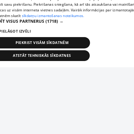
īt savu piekrišanu. Piekrišanas sniegšana, kā arī tās atsaukšana vai mainīša
ecas uz visām interneta vietnes sadaļām. Vairāk informācijas par izmantotaj
atnēm skatīt
sīkdatņu izmantošanas noteikumos.
ĪT VISUS PARTNERUS
(1718) →
PIELĀGOT IZVĒLI
PIEKRIST VISĀM SĪKDATNĒM
ATSTĀT TEHNISKĀS SĪKDATNES
TEHNISKĀS/OBLIGĀTĀS
STATISTIKAS
MĒRĶĒŠANA
FUNKCIONĀLĀS
NEKLASIFICĒTĀS
ehniskās/obligātās
Statistikas
Mērķēšana
Funkcionālās
Neklasificēt
niskās/obligātās sīkdatnes nepieciešamas, lai lietotājs varētu brīvi apmeklēt un pārlūk
Piesaki savu uzņēmumu
ekļa vietni un izmantot tās piedāvātās iespējas. Bez šīm sīkdatnēm tīmekļa vietne neva
nvērtīgi darboties un sniegt lietotājam nepieciešamo informāciju.
Ja tavs uzņēmums nav mūsu datubāzē, aizpildi vienkāršu