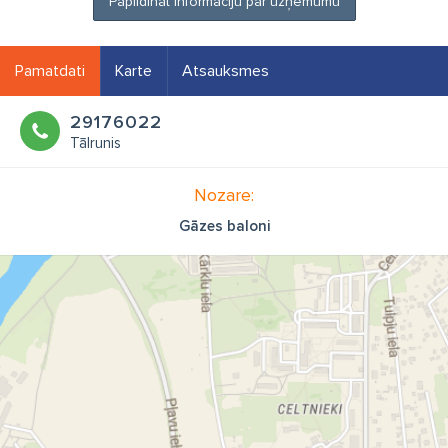
Papildināt informāciju par uzņēmumu
Pamatdati
Karte
Atsauksmes
29176022
Tālrunis
Nozare:
Gāzes baloni