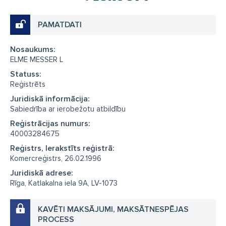
PAMATDATI
Nosaukums:
ELME MESSER L
Statuss:
Reģistrēts
Juridiskā informācija:
Sabiedrība ar ierobežotu atbildību
Reģistrācijas numurs:
40003284675
Reģistrs, Ierakstīts reģistrā:
Komercreģistrs, 26.02.1996
Juridiskā adrese:
Rīga, Katlakalna iela 9A, LV-1073
KAVĒTI MAKSĀJUMI, MAKSĀTNESPĒJAS
PROCESS