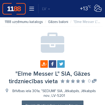
°C
+13
LV
1188 uzņēmumu katalogs
Gāzes baloni
"Elme Messer L" SIA, Gāzes tirdzniecības vieta
"Elme Messer L" SIA, Gāzes
tirdzniecības vieta
0
Brīvības iela 301a, "SEDUMI" SIA, Jēkabpils, Jēkabpils
nov., LV-5201