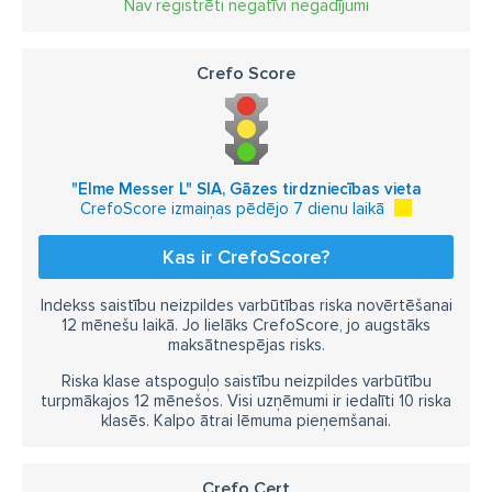
Nav reģistrēti negatīvi negadījumi
Crefo Score
"Elme Messer L" SIA, Gāzes tirdzniecības vieta
CrefoScore izmaiņas pēdējo 7 dienu laikā
Kas ir CrefoScore?
Indekss saistību neizpildes varbūtības riska novērtēšanai
12 mēnešu laikā. Jo lielāks CrefoScore, jo augstāks
maksātnespējas risks.
Riska klase atspoguļo saistību neizpildes varbūtību
turpmākajos 12 mēnešos. Visi uzņēmumi ir iedalīti 10 riska
klasēs. Kalpo ātrai lēmuma pieņemšanai.
Crefo Cert