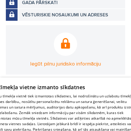
GADA PĀRSKATI
VĒSTURISKIE NOSAUKUMI UN ADRESES
Iegūt pilnu juridisko informāciju
 tīmekļa vietne izmanto sīkdatnes
 tīmekļa vietnē tiek izmantotas sīkdatnes, lai nodrošinātu un uzlabotu tīmek
nes darbību., nosūtītu personalizētu reklāmu un satura ģenerēšanai, veiktu
āmas un satura mērījumus, auditorijas datu apkopošanu, kā arī produktu izst
zlabošanu. Zemāk sniedzam informāciju par visām sīkdatnēm, kuras tiek
ntotas mūsu tīmekļa vietnēs. Sīkdatnes var atšķirties atkarībā no apmeklētā
rneta vietnes sadaļas. Lietotājam jebkurā brīdī ir iespēja piekrist, atteikties va
īt savu piekrišanu. Piekrišanas sniegšana, kā arī tās atsaukšana vai mainīša