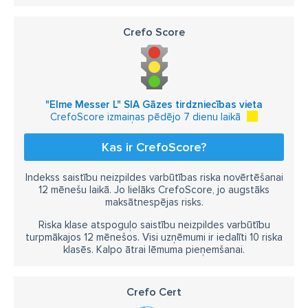
Crefo Score
"Elme Messer L" SIA Gāzes tirdzniecības vieta
CrefoScore izmaiņas pēdējo 7 dienu laikā
Kas ir CrefoScore?
Indekss saistību neizpildes varbūtības riska novērtēšanai
12 mēnešu laikā. Jo lielāks CrefoScore, jo augstāks
maksātnespējas risks.
Riska klase atspoguļo saistību neizpildes varbūtību
turpmākajos 12 mēnešos. Visi uzņēmumi ir iedalīti 10 riska
klasēs. Kalpo ātrai lēmuma pieņemšanai.
Crefo Cert