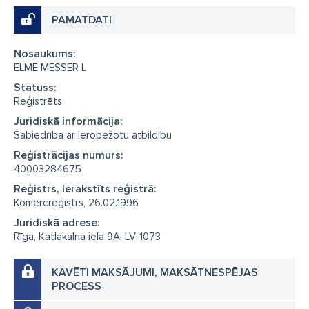
PAMATDATI
Nosaukums:
ELME MESSER L
Statuss:
Reģistrēts
Juridiskā informācija:
Sabiedrība ar ierobežotu atbildību
Reģistrācijas numurs:
40003284675
Reģistrs, Ierakstīts reģistrā:
Komercreģistrs, 26.02.1996
Juridiskā adrese:
Rīga, Katlakalna iela 9A, LV-1073
KAVĒTI MAKSĀJUMI, MAKSĀTNESPĒJAS
PROCESS