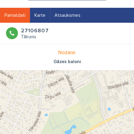
Pamatdati
Karte
Atsauksmes
27106807
Tālrunis
Nozare:
Gāzes baloni