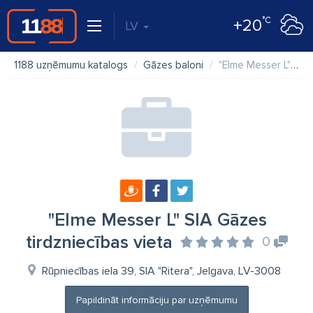
°C
+20
LV
1188 uzņēmumu katalogs
Gāzes baloni
"Elme Messer L" SIA Gāzes tirdzniecības vieta
"Elme Messer L" SIA Gāzes
tirdzniecības vieta
0
Rūpniecības iela 39, SIA "Ritera", Jelgava, LV-3008
Papildināt informāciju par uzņēmumu