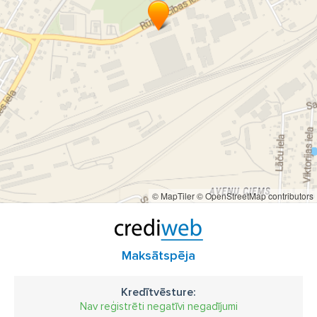
© MapTiler
© OpenStreetMap contributors
Maksātspēja
Kredītvēsture:
Nav reģistrēti negatīvi negadījumi