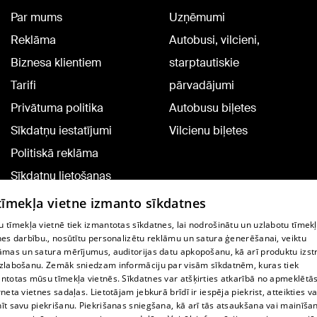
Par mums
Uzņēmumi
Reklāma
Autobusi, vilcieni,
Biznesa klientiem
starptautiskie
Tarifi
pārvadājumi
Privātuma politika
Autobusu biļetes
Sīkdatņu iestatījumi
Vilcienu biļetes
Politiskā reklāma
Sīkdatņu lietošanas
noteikumi
 tīmekļa vietne izmanto sīkdatnes
Komentāru pievienošana
 tīmekļa vietnē tiek izmantotas sīkdatnes, lai nodrošinātu un uzlabotu tīmek
nes darbību., nosūtītu personalizētu reklāmu un satura ģenerēšanai, veiktu
āmas un satura mērījumus, auditorijas datu apkopošanu, kā arī produktu izst
TV programma
zlabošanu. Zemāk sniedzam informāciju par visām sīkdatnēm, kuras tiek
Līguma noteikumi
ntotas mūsu tīmekļa vietnēs. Sīkdatnes var atšķirties atkarībā no apmeklētā
rneta vietnes sadaļas. Lietotājam jebkurā brīdī ir iespēja piekrist, atteikties va
360 Ziņu kontakti
īt savu piekrišanu. Piekrišanas sniegšana, kā arī tās atsaukšana vai mainīša