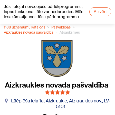
Jūs lietojat novecojušu pārlūkprogrammu,
+15
°C
lapas funkcionalitāte var nedarboties. Mēs
Aizvērt
iesakām atjaunot Jūsu pārluprogrammu.
1188 uzņēmumu katalogs
Pašvaldības
Aizkraukles novada pašvaldība
Atsauksmes
Aizkraukles novada pašvaldība
Lāčplēša iela 1a, Aizkraukle, Aizkraukles nov., LV-
5101