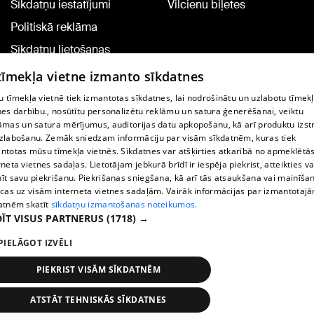
Sīkdatņu iestatījumi
Vilcienu biļetes
Politiskā reklāma
Sīkdatņu lietošanas
noteikumi
 tīmekļa vietne izmanto sīkdatnes
Komentāru pievienošana
 tīmekļa vietnē tiek izmantotas sīkdatnes, lai nodrošinātu un uzlabotu tīmek
nes darbību., nosūtītu personalizētu reklāmu un satura ģenerēšanai, veiktu
āmas un satura mērījumus, auditorijas datu apkopošanu, kā arī produktu izst
TV programma
zlabošanu. Zemāk sniedzam informāciju par visām sīkdatnēm, kuras tiek
Līguma noteikumi
ntotas mūsu tīmekļa vietnēs. Sīkdatnes var atšķirties atkarībā no apmeklētā
rneta vietnes sadaļas. Lietotājam jebkurā brīdī ir iespēja piekrist, atteikties va
360 Ziņu kontakti
īt savu piekrišanu. Piekrišanas sniegšana, kā arī tās atsaukšana vai mainīša
ecas uz visām interneta vietnes sadaļām. Vairāk informācijas par izmantotaj
Helio Media
atnēm skatīt
sīkdatņu izmantošanas noteikumos.
ĪT VISUS PARTNERUS
(1718) →
Portāla palīdzības dienests: e-pasts -
info@1188.lv
PIELĀGOT IZVĒLI
Copyright © 2004-2026 SIA HELIO MEDIA.
All rights reserved.
PIEKRIST VISĀM SĪKDATNĒM
ATSTĀT TEHNISKĀS SĪKDATNES