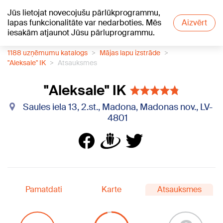
Jūs lietojat novecojušu pārlūkprogrammu,
+26
°C
lapas funkcionalitāte var nedarboties. Mēs
Aizvērt
iesakām atjaunot Jūsu pārluprogrammu.
1188 uzņēmumu katalogs
Mājas lapu izstrāde
"Aleksale" IK
Atsauksmes
"Aleksale" IK
Saules iela 13, 2.st., Madona, Madonas nov., LV-
4801
Pamatdati
Karte
Atsauksmes