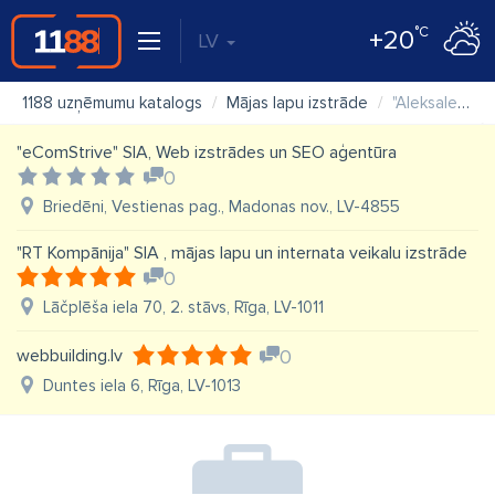
°C
+20
LV
1188 uzņēmumu katalogs
Mājas lapu izstrāde
"Aleksale" IK
"eComStrive" SIA, Web izstrādes un SEO aģentūra
0
Briedēni, Vestienas pag., Madonas nov., LV-4855
"RT Kompānija" SIA , mājas lapu un internata veikalu izstrāde
0
Lāčplēša iela 70, 2. stāvs, Rīga, LV-1011
webbuilding.lv
0
Duntes iela 6, Rīga, LV-1013