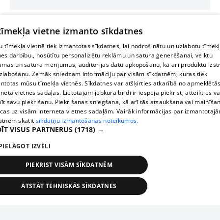
 tīmekļa vietne izmanto sīkdatnes
 tīmekļa vietnē tiek izmantotas sīkdatnes, lai nodrošinātu un uzlabotu tīmek
nes darbību., nosūtītu personalizētu reklāmu un satura ģenerēšanai, veiktu
āmas un satura mērījumus, auditorijas datu apkopošanu, kā arī produktu izst
zlabošanu. Zemāk sniedzam informāciju par visām sīkdatnēm, kuras tiek
ntotas mūsu tīmekļa vietnēs. Sīkdatnes var atšķirties atkarībā no apmeklētā
rneta vietnes sadaļas. Lietotājam jebkurā brīdī ir iespēja piekrist, atteikties va
īt savu piekrišanu. Piekrišanas sniegšana, kā arī tās atsaukšana vai mainīša
ecas uz visām interneta vietnes sadaļām. Vairāk informācijas par izmantotaj
atnēm skatīt
sīkdatņu izmantošanas noteikumos.
ĪT VISUS PARTNERUS
(1718) →
PIELĀGOT IZVĒLI
PIEKRIST VISĀM SĪKDATNĒM
ATSTĀT TEHNISKĀS SĪKDATNES
TEHNISKĀS/OBLIGĀTĀS
STATISTIKAS
MĒRĶĒŠANA