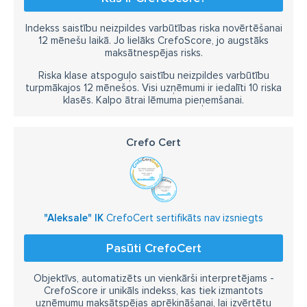
Indekss saistību neizpildes varbūtības riska novērtēšanai
12 mēnešu laikā. Jo lielāks CrefoScore, jo augstāks
maksātnespējas risks.
Riska klase atspoguļo saistību neizpildes varbūtību
turpmākajos 12 mēnešos. Visi uzņēmumi ir iedalīti 10 riska
klasēs. Kalpo ātrai lēmuma pieņemšanai.
Crefo Cert
"Aleksale" IK
CrefoCert sertifikāts nav izsniegts
Pasūti CrefoCert
Objektīvs, automatizēts un vienkārši interpretējams -
CrefoScore ir unikāls indekss, kas tiek izmantots
uzņēmumu maksātspējas aprēķināšanai, lai izvērtētu