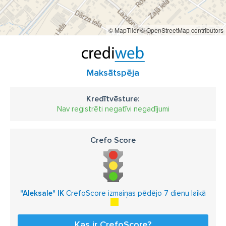
© MapTiler
© OpenStreetMap contributors
Maksātspēja
Kredītvēsture:
Nav reģistrēti negatīvi negadījumi
Crefo Score
"Aleksale" IK
CrefoScore izmaiņas pēdējo 7 dienu laikā
Kas ir CrefoScore?