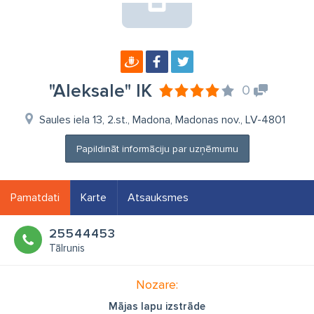
"Aleksale" IK
0
Saules iela 13, 2.st., Madona, Madonas nov., LV-4801
Papildināt informāciju par uzņēmumu
Pamatdati
Karte
Atsauksmes
25544453
Tālrunis
Nozare:
Mājas lapu izstrāde