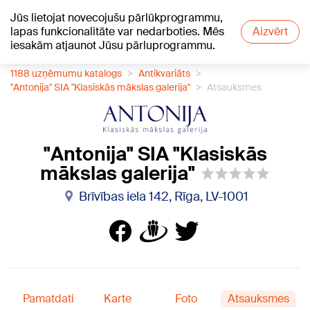
Jūs lietojat novecojušu pārlūkprogrammu,
+15
°C
lapas funkcionalitāte var nedarboties. Mēs
Aizvērt
iesakām atjaunot Jūsu pārluprogrammu.
1188 uzņēmumu katalogs
Antikvariāts
"Antonija" SIA "Klasiskās mākslas galerija"
Atsauksmes
"Antonija" SIA "Klasiskās
mākslas galerija"
Brīvības iela 142, Rīga, LV-1001
Pamatdati
Karte
Foto
Atsauksmes