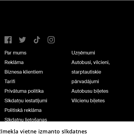
Par mums
Uzņēmumi
Reklāma
Autobusi, vilcieni,
Biznesa klientiem
starptautiskie
Tarifi
pārvadājumi
Privātuma politika
Autobusu biļetes
Sīkdatņu iestatījumi
Vilcienu biļetes
Politiskā reklāma
Sīkdatņu lietošanas
noteikumi
 tīmekļa vietne izmanto sīkdatnes