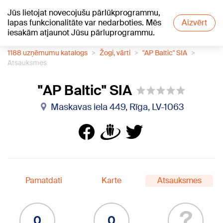
Jūs lietojat novecojušu pārlūkprogrammu,
+18
°C
lapas funkcionalitāte var nedarboties. Mēs
Aizvērt
iesakām atjaunot Jūsu pārluprogrammu.
1188 uzņēmumu katalogs
Žogi, vārti
"AP Baltic" SIA
Atsauksmes
"AP Baltic" SIA
Maskavas iela 449, Rīga, LV-1063
Pamatdati
Karte
Atsauksmes
?
0
0