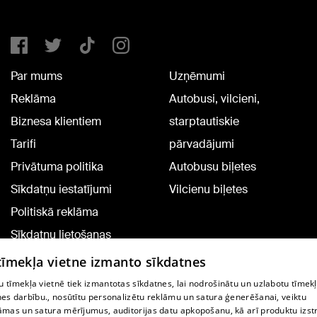
Par mums
Uzņēmumi
Reklāma
Autobusi, vilcieni,
Biznesa klientiem
starptautiskie
Tarifi
pārvadājumi
Privātuma politika
Autobusu biļetes
Sīkdatņu iestatījumi
Vilcienu biļetes
Politiskā reklāma
Sīkdatņu lietošanas
noteikumi
 tīmekļa vietne izmanto sīkdatnes
Komentāru pievienošana
 tīmekļa vietnē tiek izmantotas sīkdatnes, lai nodrošinātu un uzlabotu tīmek
nes darbību., nosūtītu personalizētu reklāmu un satura ģenerēšanai, veiktu
āmas un satura mērījumus, auditorijas datu apkopošanu, kā arī produktu izst
TV programma