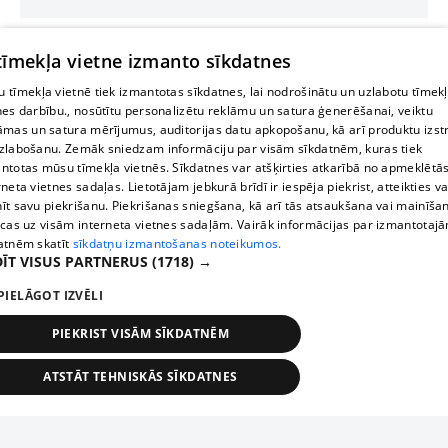
 tīmekļa vietne izmanto sīkdatnes
 tīmekļa vietnē tiek izmantotas sīkdatnes, lai nodrošinātu un uzlabotu tīmek
nes darbību., nosūtītu personalizētu reklāmu un satura ģenerēšanai, veiktu
āmas un satura mērījumus, auditorijas datu apkopošanu, kā arī produktu izst
zlabošanu. Zemāk sniedzam informāciju par visām sīkdatnēm, kuras tiek
ntotas mūsu tīmekļa vietnēs. Sīkdatnes var atšķirties atkarībā no apmeklētā
rneta vietnes sadaļas. Lietotājam jebkurā brīdī ir iespēja piekrist, atteikties va
īt savu piekrišanu. Piekrišanas sniegšana, kā arī tās atsaukšana vai mainīša
ecas uz visām interneta vietnes sadaļām. Vairāk informācijas par izmantotaj
atnēm skatīt
sīkdatņu izmantošanas noteikumos.
ĪT VISUS PARTNERUS
(1718) →
PIELĀGOT IZVĒLI
PIEKRIST VISĀM SĪKDATNĒM
ATSTĀT TEHNISKĀS SĪKDATNES
TEHNISKĀS/OBLIGĀTĀS
STATISTIKAS
MĒRĶĒŠANA