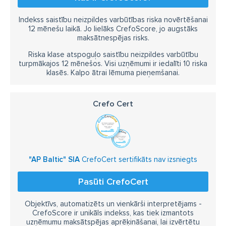
Indekss saistību neizpildes varbūtības riska novērtēšanai
12 mēnešu laikā. Jo lielāks CrefoScore, jo augstāks
maksātnespējas risks.
Riska klase atspoguļo saistību neizpildes varbūtību
turpmākajos 12 mēnešos. Visi uzņēmumi ir iedalīti 10 riska
klasēs. Kalpo ātrai lēmuma pieņemšanai.
Crefo Cert
"AP Baltic" SIA
CrefoCert sertifikāts nav izsniegts
Pasūti CrefoCert
Objektīvs, automatizēts un vienkārši interpretējams -
CrefoScore ir unikāls indekss, kas tiek izmantots
uzņēmumu maksātspējas aprēķināšanai, lai izvērtētu