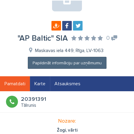
"AP Baltic" SIA
0
Maskavas iela 449, Rīga, LV-1063
Papildināt informāciju par uzņēmumu
Pamatdati
Karte
Atsauksmes
20391391
Tālrunis
Nozare:
Žogi, vārti