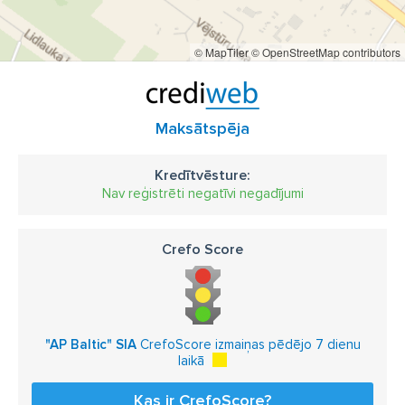
© MapTiler
© OpenStreetMap contributors
Maksātspēja
Kredītvēsture:
Nav reģistrēti negatīvi negadījumi
Crefo Score
"AP Baltic" SIA
CrefoScore izmaiņas pēdējo 7 dienu
laikā
Kas ir CrefoScore?