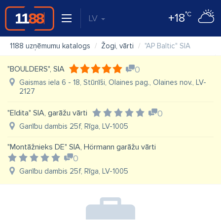
°C
+18
LV
1188 uzņēmumu katalogs
Žogi, vārti
"AP Baltic" SIA
"BOULDERS", SIA
0
Gaismas iela 6 - 18, Stūnīši, Olaines pag., Olaines nov., LV-
2127
"Eldita" SIA, garāžu vārti
0
Ganību dambis 25f, Rīga, LV-1005
"Montāžnieks DE" SIA, Hörmann garāžu vārti
0
Ganību dambis 25f, Rīga, LV-1005