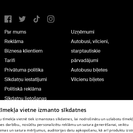
Par mums
Uzņēmumi
Reklāma
Autobusi, vilcieni,
Biznesa klientiem
starptautiskie
Tarifi
pārvadājumi
Privātuma politika
Autobusu biļetes
Sīkdatņu iestatījumi
Vilcienu biļetes
Politiskā reklāma
Sīkdatņu lietošanas
noteikumi
 tīmekļa vietne izmanto sīkdatnes
Komentāru pievienošana
 tīmekļa vietnē tiek izmantotas sīkdatnes, lai nodrošinātu un uzlabotu tīmek
nes darbību., nosūtītu personalizētu reklāmu un satura ģenerēšanai, veiktu
āmas un satura mērījumus, auditorijas datu apkopošanu, kā arī produktu izst
TV programma