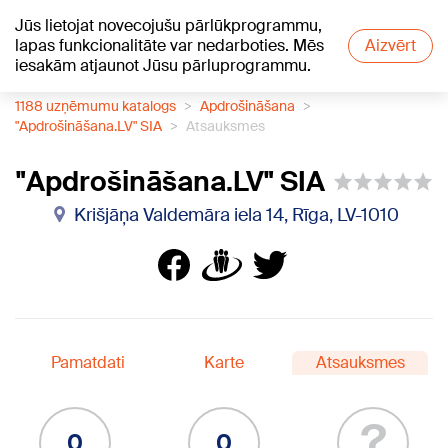
Jūs lietojat novecojušu pārlūkprogrammu,
+15
°C
lapas funkcionalitāte var nedarboties. Mēs
Aizvērt
iesakām atjaunot Jūsu pārluprogrammu.
1188 uzņēmumu katalogs
Apdrošināšana
"Apdrošināšana.LV" SIA
Atsauksmes
"Apdrošināšana.LV" SIA
Krišjāņa Valdemāra iela 14, Rīga, LV-1010
Pamatdati
Karte
Atsauksmes
?
0
0