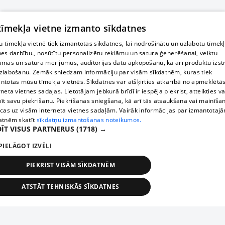
 tīmekļa vietne izmanto sīkdatnes
 tīmekļa vietnē tiek izmantotas sīkdatnes, lai nodrošinātu un uzlabotu tīmek
nes darbību., nosūtītu personalizētu reklāmu un satura ģenerēšanai, veiktu
āmas un satura mērījumus, auditorijas datu apkopošanu, kā arī produktu izst
zlabošanu. Zemāk sniedzam informāciju par visām sīkdatnēm, kuras tiek
ntotas mūsu tīmekļa vietnēs. Sīkdatnes var atšķirties atkarībā no apmeklētā
rneta vietnes sadaļas. Lietotājam jebkurā brīdī ir iespēja piekrist, atteikties va
īt savu piekrišanu. Piekrišanas sniegšana, kā arī tās atsaukšana vai mainīša
ecas uz visām interneta vietnes sadaļām. Vairāk informācijas par izmantotaj
atnēm skatīt
sīkdatņu izmantošanas noteikumos.
ĪT VISUS PARTNERUS
(1718) →
PIELĀGOT IZVĒLI
PIEKRIST VISĀM SĪKDATNĒM
ATSTĀT TEHNISKĀS SĪKDATNES
TEHNISKĀS/OBLIGĀTĀS
STATISTIKAS
MĒRĶĒŠANA