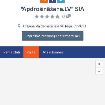
"Apdrošināšana.LV" SIA
0
Krišjāņa Valdemāra iela 14, Rīga, LV-1010
Papildināt informāciju par uzņēmumu
Pamatdati
Karte
Atsauksmes