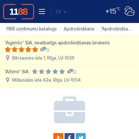
°C
+15
LV
1188 uzņēmumu katalogs
Apdrošināšana
"Apdrošināšana.LV" SIA
''Agento'' SIA, neatkarīgs apdrošināšanas brokeris
0
Bērzaunes iela 1, Rīga, LV-1039
"Altero" SIA
0
Mūkusalas iela 42a, Rīga, LV-1004