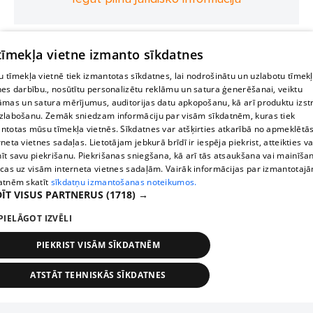
 tīmekļa vietne izmanto sīkdatnes
 tīmekļa vietnē tiek izmantotas sīkdatnes, lai nodrošinātu un uzlabotu tīmek
nes darbību., nosūtītu personalizētu reklāmu un satura ģenerēšanai, veiktu
āmas un satura mērījumus, auditorijas datu apkopošanu, kā arī produktu izst
zlabošanu. Zemāk sniedzam informāciju par visām sīkdatnēm, kuras tiek
ntotas mūsu tīmekļa vietnēs. Sīkdatnes var atšķirties atkarībā no apmeklētā
rneta vietnes sadaļas. Lietotājam jebkurā brīdī ir iespēja piekrist, atteikties va
īt savu piekrišanu. Piekrišanas sniegšana, kā arī tās atsaukšana vai mainīša
ecas uz visām interneta vietnes sadaļām. Vairāk informācijas par izmantotaj
atnēm skatīt
sīkdatņu izmantošanas noteikumos.
ĪT VISUS PARTNERUS
(1718) →
PIELĀGOT IZVĒLI
PIEKRIST VISĀM SĪKDATNĒM
ATSTĀT TEHNISKĀS SĪKDATNES
TEHNISKĀS/OBLIGĀTĀS
STATISTIKAS
MĒRĶĒŠANA