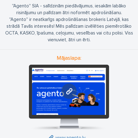
''Agento'' SIA - salīdzinām piedāvājumus, iesakām labāko
risinājumu un palīdzam ātri noformēt apdrošināšanu.
''Agento'' ir neatkarīgs apdrošināšanas brokeris Latvijā, kas
strādā Tavās interesēs! Mēs palīdzam izvēlēties piemērotāko
OCTA, KASKO, īpašuma, ceļojumu, veselības vai citu polisi. Viss
vienuviet, ātri un ērti.
Mājaslapa:
www.agento.lv
www.agento.lv