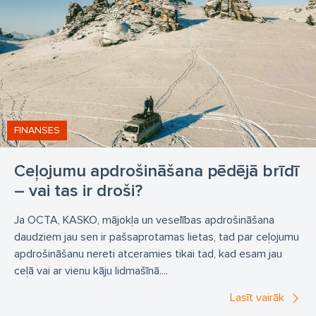
Avansa maksājuma garantija
Darbu izpildes garantija
Garantijas laika garantija
apdrošināšana
apdrošināšanas brokeri
apdrošināšanas brokeris
privātpersonu apdrošināšana
juridisku personu apdrošināšana
brokera pakalpojumi
FINANSES
COMPENSA
BALCIA
BALTA
Ceļojumu apdrošināšana pēdējā brīdī
BALTIJAS APDROŠINĀŠANAS NAMS
ERGO
BTA
– vai tas ir droši?
Gjensidige
Ja OCTA, KASKO, mājokļa un veselības apdrošināšana
daudziem jau sen ir pašsaprotamas lietas, tad par ceļojumu
apdrošināšanu nereti atceramies tikai tad, kad esam jau
ceļā vai ar vienu kāju lidmašīnā....
Lasīt vairāk