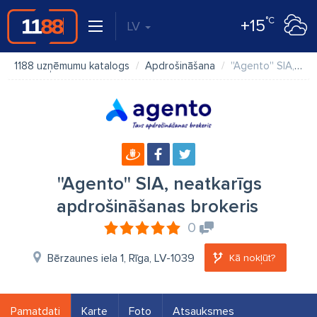
°C
+15
LV
1188 uzņēmumu katalogs
Apdrošināšana
''Agento'' SIA, neatkarīgs apdrošināšanas brokeris
''Agento'' SIA, neatkarīgs
apdrošināšanas brokeris
0
Bērzaunes iela 1, Rīga, LV-1039
Kā nokļūt?
Pamatdati
Karte
Foto
Atsauksmes