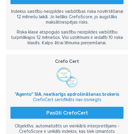
Indekss saistību neizpildes varbūtības riska novērtēšanai
12 mēnešu laikā. Jo lielāks CrefoScore, jo augstāks
maksātnespējas risks.
Riska klase atspoguļo saistību neizpildes varbūtību
turpmākajos 12 mēnešos. Visi uzņēmumi ir iedalīti 10 riska
klasēs. Kalpo ātrai lēmuma pieņemšanai.
Crefo Cert
''Agento'' SIA, neatkarīgs apdrošināšanas brokeris
CrefoCert sertifikāts nav izsniegts
Pasūti CrefoCert
Objektīvs, automatizēts un vienkārši interpretējams -
CrefoScore ir unikāls indekss, kas tiek izmantots