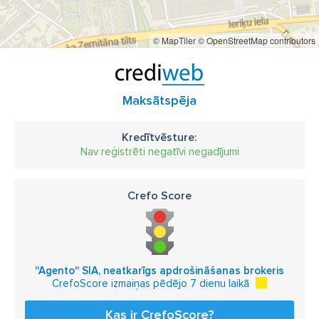
© MapTiler
© OpenStreetMap contributors
Maksātspēja
Kredītvēsture:
Nav reģistrēti negatīvi negadījumi
Crefo Score
''Agento'' SIA, neatkarīgs apdrošināšanas brokeris
CrefoScore izmaiņas pēdējo 7 dienu laikā
Kas ir CrefoScore?