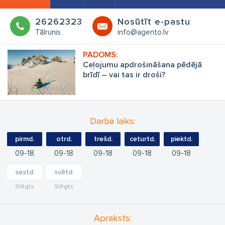
26262323
Nosūtīt e-pastu
Tālrunis
info@agento.lv
Ceļojumu apdrošināšana pēdējā
brīdī – vai tas ir droši?
Darba laiks:
pirmd.
otrd.
trešd.
ceturtd.
piektd.
09
18
09
18
09
18
09
18
09
18
sestd.
svētd.
Slēgts
Slēgts
Apraksts: