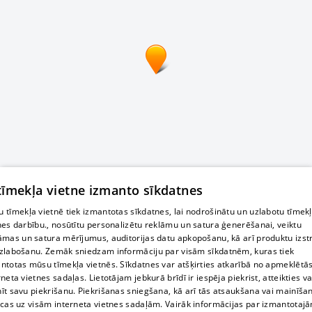
 tīmekļa vietne izmanto sīkdatnes
 tīmekļa vietnē tiek izmantotas sīkdatnes, lai nodrošinātu un uzlabotu tīmek
nes darbību., nosūtītu personalizētu reklāmu un satura ģenerēšanai, veiktu
āmas un satura mērījumus, auditorijas datu apkopošanu, kā arī produktu izst
zlabošanu. Zemāk sniedzam informāciju par visām sīkdatnēm, kuras tiek
ntotas mūsu tīmekļa vietnēs. Sīkdatnes var atšķirties atkarībā no apmeklētā
rneta vietnes sadaļas. Lietotājam jebkurā brīdī ir iespēja piekrist, atteikties va
īt savu piekrišanu. Piekrišanas sniegšana, kā arī tās atsaukšana vai mainīša
ecas uz visām interneta vietnes sadaļām. Vairāk informācijas par izmantotaj