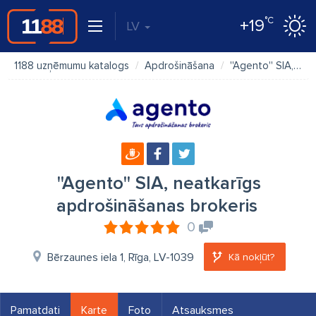
°C
+19
LV
1188 uzņēmumu katalogs
Apdrošināšana
''Agento'' SIA, neatkarīgs apdrošināšanas brokeris
''Agento'' SIA, neatkarīgs
apdrošināšanas brokeris
0
Bērzaunes iela 1, Rīga, LV-1039
Kā nokļūt?
Pamatdati
Karte
Foto
Atsauksmes