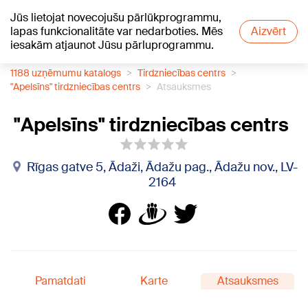
Jūs lietojat novecojušu pārlūkprogrammu,
+15
°C
lapas funkcionalitāte var nedarboties. Mēs
Aizvērt
iesakām atjaunot Jūsu pārluprogrammu.
1188 uzņēmumu katalogs
Tirdzniecības centrs
"Apelsīns" tirdzniecības centrs
Atsauksmes
"Apelsīns" tirdzniecības centrs
Rīgas gatve 5, Ādaži, Ādažu pag., Ādažu nov., LV-
2164
Pamatdati
Karte
Atsauksmes