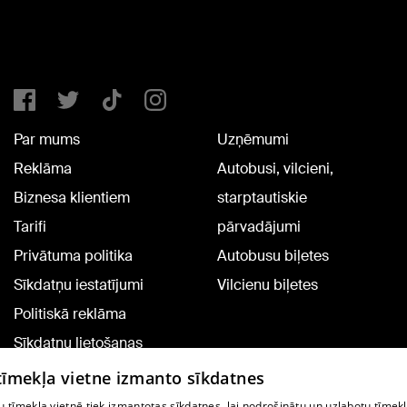
Par mums
Uzņēmumi
Reklāma
Autobusi, vilcieni,
Biznesa klientiem
starptautiskie
Tarifi
pārvadājumi
Privātuma politika
Autobusu biļetes
Sīkdatņu iestatījumi
Vilcienu biļetes
Politiskā reklāma
Sīkdatņu lietošanas
noteikumi
 tīmekļa vietne izmanto sīkdatnes
Komentāru pievienošana
 tīmekļa vietnē tiek izmantotas sīkdatnes, lai nodrošinātu un uzlabotu tīmek