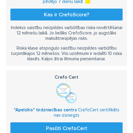
pēdējo 7 dienu laikā
Kas ir CrefoScore?
Indekss saistību neizpildes varbūtības riska novērtēšanai
12 mēnešu laikā. Jo lielāks CrefoScore, jo augstāks
maksātnespējas risks.
Riska klase atspoguļo saistību neizpildes varbūtību
turpmākajos 12 mēnešos. Visi uzņēmumi ir iedalīti 10 riska
klasēs. Kalpo ātrai lēmuma pieņemšanai.
Crefo Cert
"Apelsīns" tirdzniecības centrs
CrefoCert sertifikāts
nav izsniegts
Pasūti CrefoCert