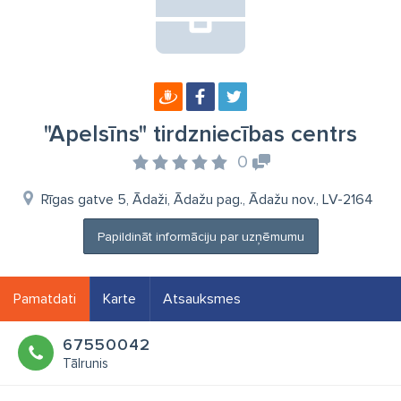
"Apelsīns" tirdzniecības centrs
0
Rīgas gatve 5, Ādaži, Ādažu pag., Ādažu nov., LV-2164
Papildināt informāciju par uzņēmumu
Pamatdati
Karte
Atsauksmes
67550042
Tālrunis