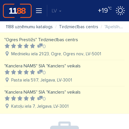
°C
+19
LV
1188 uzņēmumu katalogs
Tirdzniecības centrs
"Apelsīns" tirdzniecības centrs
"Ogres Prestižs" Tirdzniecības centrs
0
Mednieku iela 21/23, Ogre, Ogres nov., LV-5001
"Kanclera NAMS" SIA "Kanclers" veikals
0
Pasta iela 51/7, Jelgava, LV-3001
"Kanclera NAMS" SIA "Kanclers" veikals
0
Katoļu iela 7, Jelgava, LV-3001