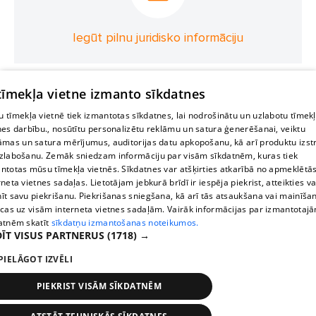
Iegūt pilnu juridisko informāciju
 tīmekļa vietne izmanto sīkdatnes
 tīmekļa vietnē tiek izmantotas sīkdatnes, lai nodrošinātu un uzlabotu tīmek
nes darbību., nosūtītu personalizētu reklāmu un satura ģenerēšanai, veiktu
āmas un satura mērījumus, auditorijas datu apkopošanu, kā arī produktu izst
zlabošanu. Zemāk sniedzam informāciju par visām sīkdatnēm, kuras tiek
ntotas mūsu tīmekļa vietnēs. Sīkdatnes var atšķirties atkarībā no apmeklētā
rneta vietnes sadaļas. Lietotājam jebkurā brīdī ir iespēja piekrist, atteikties va
īt savu piekrišanu. Piekrišanas sniegšana, kā arī tās atsaukšana vai mainīša
ecas uz visām interneta vietnes sadaļām. Vairāk informācijas par izmantotaj
atnēm skatīt
sīkdatņu izmantošanas noteikumos.
ĪT VISUS PARTNERUS
(1718) →
PIELĀGOT IZVĒLI
PIEKRIST VISĀM SĪKDATNĒM