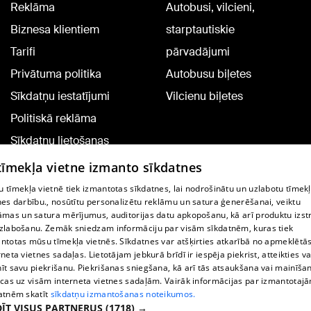
Reklāma
Autobusi, vilcieni,
Biznesa klientiem
starptautiskie
Tarifi
pārvadājumi
Privātuma politika
Autobusu biļetes
Sīkdatņu iestatījumi
Vilcienu biļetes
Politiskā reklāma
Sīkdatņu lietošanas
noteikumi
 tīmekļa vietne izmanto sīkdatnes
Komentāru pievienošana
 tīmekļa vietnē tiek izmantotas sīkdatnes, lai nodrošinātu un uzlabotu tīmek
nes darbību., nosūtītu personalizētu reklāmu un satura ģenerēšanai, veiktu
āmas un satura mērījumus, auditorijas datu apkopošanu, kā arī produktu izst
TV programma
zlabošanu. Zemāk sniedzam informāciju par visām sīkdatnēm, kuras tiek
Līguma noteikumi
ntotas mūsu tīmekļa vietnēs. Sīkdatnes var atšķirties atkarībā no apmeklētā
rneta vietnes sadaļas. Lietotājam jebkurā brīdī ir iespēja piekrist, atteikties va
360 Ziņu kontakti
īt savu piekrišanu. Piekrišanas sniegšana, kā arī tās atsaukšana vai mainīša
ecas uz visām interneta vietnes sadaļām. Vairāk informācijas par izmantotaj
Helio Media
atnēm skatīt
sīkdatņu izmantošanas noteikumos.
ĪT VISUS PARTNERUS
(1718) →