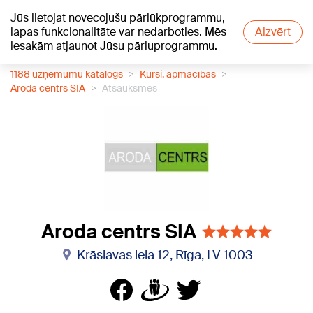
Jūs lietojat novecojušu pārlūkprogrammu,
+26
°C
lapas funkcionalitāte var nedarboties. Mēs
Aizvērt
iesakām atjaunot Jūsu pārluprogrammu.
1188 uzņēmumu katalogs
Kursi, apmācības
Aroda centrs SIA
Atsauksmes
Aroda centrs SIA
Krāslavas iela 12, Rīga, LV-1003