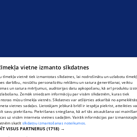
Kursi par celtņu tehnisko stāvokli
 tīmekļa vietne izmanto sīkdatnes
 tīmekļa vietnē tiek izmantotas sīkdatnes, lai nodrošinātu un uzlabotu tīmek
nes darbību., nosūtītu personalizētu reklāmu un satura ģenerēšanai, veiktu
āmas un satura mērījumus, auditorijas datu apkopošanu, kā arī produktu izst
zlabošanu. Zemāk sniedzam informāciju par visām sīkdatnēm, kuras tiek
ntotas mūsu tīmekļa vietnēs. Sīkdatnes var atšķirties atkarībā no apmeklētā
rneta vietnes sadaļas. Lietotājam jebkurā brīdī ir iespēja piekrist, atteikties va
īt savu piekrišanu. Piekrišanas sniegšana, kā arī tās atsaukšana vai mainīša
ecas uz visām interneta vietnes sadaļām. Vairāk informācijas par izmantotaj
atnēm skatīt
sīkdatņu izmantošanas noteikumos.
ĪT VISUS PARTNERUS
(1718) →