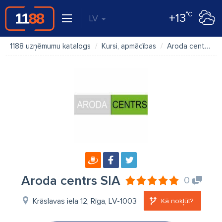
°C
+13
LV
1188 uzņēmumu katalogs
Kursi, apmācības
Aroda centrs SIA
Aroda centrs SIA
0
Krāslavas iela 12, Rīga, LV-1003
Kā nokļūt?