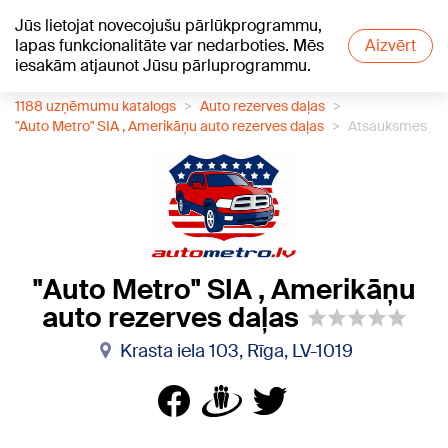
Jūs lietojat novecojušu pārlūkprogrammu,
+24
°C
lapas funkcionalitāte var nedarboties. Mēs
Aizvērt
iesakām atjaunot Jūsu pārluprogrammu.
1188 uzņēmumu katalogs
Auto rezerves daļas
"Auto Metro" SIA , Amerikāņu auto rezerves daļas
Atsauksmes
"Auto Metro" SIA , Amerikāņu
auto rezerves daļas
Krasta iela 103, Rīga, LV-1019