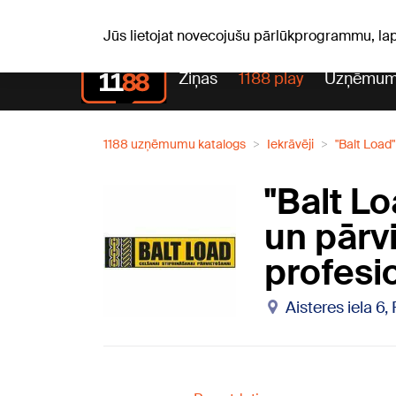
S, 08.08.2026.
+16
°C
Mudīte, Vladislava, Vladisl
Jūs lietojat novecojušu pārlūkprogrammu, la
Ziņas
1188 play
Uzņēmum
1188 uzņēmumu katalogs
Iekrāvēji
"Balt Load
"Balt L
un pārv
profesi
Aisteres iela 6,