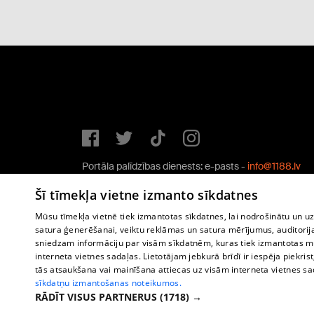
Portāla palīdzības dienests: e-pasts -
info@1188.lv
Copyright © 2004-2026 SIA HELIO MEDIA.
Šī tīmekļa vietne izmanto sīkdatnes
All rights reserved.
Mūsu tīmekļa vietnē tiek izmantotas sīkdatnes, lai nodrošinātu un u
satura ģenerēšanai, veiktu reklāmas un satura mērījumus, auditorij
sniedzam informāciju par visām sīkdatnēm, kuras tiek izmantotas mū
interneta vietnes sadaļas. Lietotājam jebkurā brīdī ir iespēja piekrist
tās atsaukšana vai mainīšana attiecas uz visām interneta vietnes s
sīkdatņu izmantošanas noteikumos.
RĀDĪT VISUS PARTNERUS
(1718) →