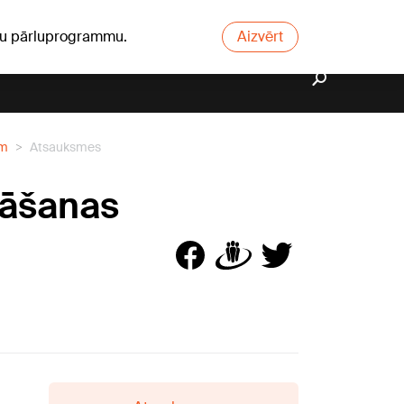
ūsu pārluprogrammu.
Aizvērt
em
Atsauksmes
ināšanas