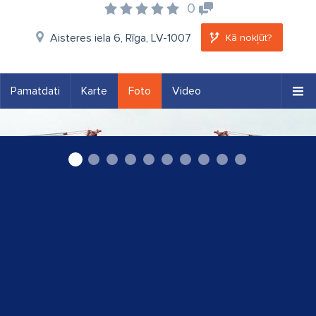
0
Aisteres iela 6, Rīga, LV-1007
Kā nokļūt?
Pamatdati
Karte
Foto
Video
"Balt Load" SIA