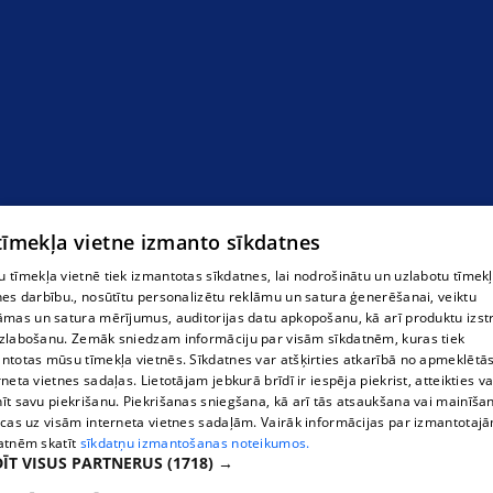
 tīmekļa vietne izmanto sīkdatnes
 tīmekļa vietnē tiek izmantotas sīkdatnes, lai nodrošinātu un uzlabotu tīmek
nes darbību., nosūtītu personalizētu reklāmu un satura ģenerēšanai, veiktu
āmas un satura mērījumus, auditorijas datu apkopošanu, kā arī produktu izst
zlabošanu. Zemāk sniedzam informāciju par visām sīkdatnēm, kuras tiek
ntotas mūsu tīmekļa vietnēs. Sīkdatnes var atšķirties atkarībā no apmeklētā
rneta vietnes sadaļas. Lietotājam jebkurā brīdī ir iespēja piekrist, atteikties va
īt savu piekrišanu. Piekrišanas sniegšana, kā arī tās atsaukšana vai mainīša
ecas uz visām interneta vietnes sadaļām. Vairāk informācijas par izmantotaj
atnēm skatīt
sīkdatņu izmantošanas noteikumos.
ĪT VISUS PARTNERUS
(1718) →