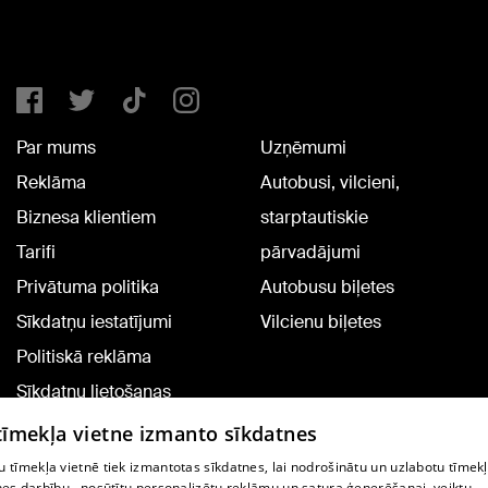
Par mums
Uzņēmumi
Reklāma
Autobusi, vilcieni,
Biznesa klientiem
starptautiskie
Tarifi
pārvadājumi
Privātuma politika
Autobusu biļetes
Sīkdatņu iestatījumi
Vilcienu biļetes
Politiskā reklāma
Sīkdatņu lietošanas
noteikumi
 tīmekļa vietne izmanto sīkdatnes
Komentāru pievienošana
 tīmekļa vietnē tiek izmantotas sīkdatnes, lai nodrošinātu un uzlabotu tīmek
nes darbību., nosūtītu personalizētu reklāmu un satura ģenerēšanai, veiktu