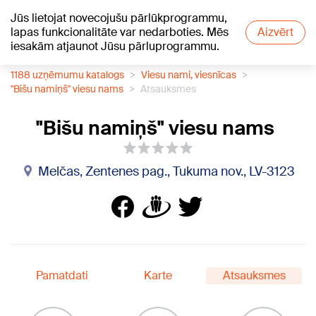
Jūs lietojat novecojušu pārlūkprogrammu,
+21
°C
lapas funkcionalitāte var nedarboties. Mēs
Aizvērt
iesakām atjaunot Jūsu pārluprogrammu.
1188 uzņēmumu katalogs
Viesu nami, viesnīcas
"Bišu namiņš" viesu nams
Atsauksmes
"Bišu namiņš" viesu nams
Melčas, Zentenes pag., Tukuma nov., LV-3123
Pamatdati
Karte
Atsauksmes