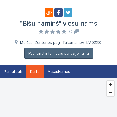
"Bišu namiņš" viesu nams
0
Melčas, Zentenes pag., Tukuma nov., LV-3123
Papildināt informāciju par uzņēmumu
Pamatdati
Karte
Atsauksmes