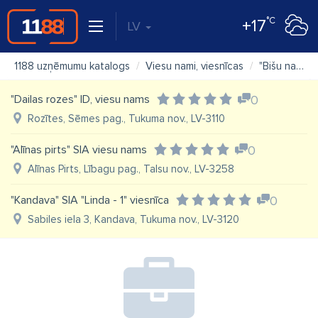
°C
+17
LV
1188 uzņēmumu katalogs
Viesu nami, viesnīcas
"Bišu namiņš" viesu nams
"Dailas rozes" ID, viesu nams
0
Rozītes, Sēmes pag., Tukuma nov., LV-3110
"Alīnas pirts" SIA viesu nams
0
Alīnas Pirts, Lībagu pag., Talsu nov., LV-3258
"Kandava" SIA "Linda - 1" viesnīca
0
Sabiles iela 3, Kandava, Tukuma nov., LV-3120