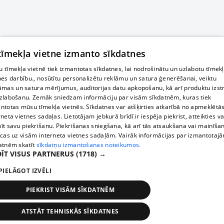
 tīmekļa vietne izmanto sīkdatnes
 tīmekļa vietnē tiek izmantotas sīkdatnes, lai nodrošinātu un uzlabotu tīmek
nes darbību., nosūtītu personalizētu reklāmu un satura ģenerēšanai, veiktu
āmas un satura mērījumus, auditorijas datu apkopošanu, kā arī produktu izst
zlabošanu. Zemāk sniedzam informāciju par visām sīkdatnēm, kuras tiek
ntotas mūsu tīmekļa vietnēs. Sīkdatnes var atšķirties atkarībā no apmeklētā
rneta vietnes sadaļas. Lietotājam jebkurā brīdī ir iespēja piekrist, atteikties va
īt savu piekrišanu. Piekrišanas sniegšana, kā arī tās atsaukšana vai mainīša
ecas uz visām interneta vietnes sadaļām. Vairāk informācijas par izmantotaj
atnēm skatīt
sīkdatņu izmantošanas noteikumos.
ĪT VISUS PARTNERUS
(1718) →
PIELĀGOT IZVĒLI
PIEKRIST VISĀM SĪKDATNĒM
ATSTĀT TEHNISKĀS SĪKDATNES