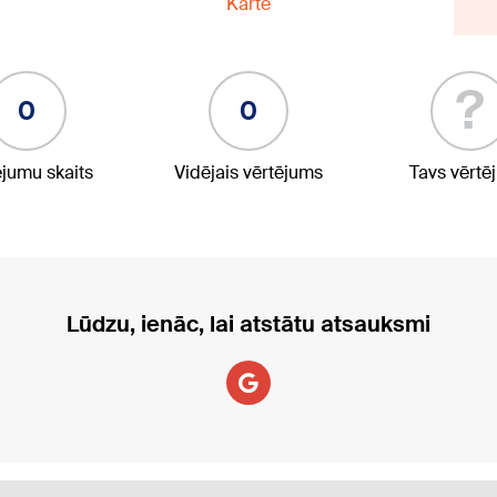
Karte
?
0
0
ējumu skaits
Vidējais vērtējums
Tavs vērtē
Lūdzu, ienāc, lai atstātu atsauksmi