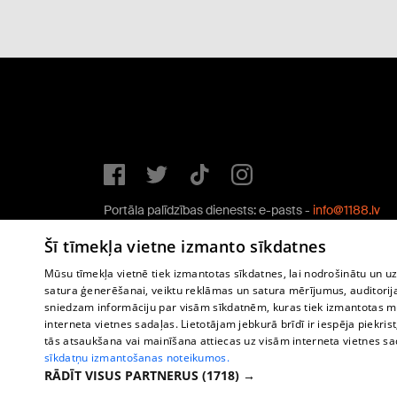
Portāla palīdzības dienests: e-pasts -
info@1188.lv
Copyright © 2004-2026 SIA HELIO MEDIA.
Šī tīmekļa vietne izmanto sīkdatnes
All rights reserved.
Mūsu tīmekļa vietnē tiek izmantotas sīkdatnes, lai nodrošinātu un u
satura ģenerēšanai, veiktu reklāmas un satura mērījumus, auditorij
sniedzam informāciju par visām sīkdatnēm, kuras tiek izmantotas mū
interneta vietnes sadaļas. Lietotājam jebkurā brīdī ir iespēja piekrist
tās atsaukšana vai mainīšana attiecas uz visām interneta vietnes s
sīkdatņu izmantošanas noteikumos.
RĀDĪT VISUS PARTNERUS
(1718) →