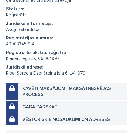
Ceļu satiksmes drošības direkcija
Statuss:
Reģistrēts
Juridiskā informācija:
Akciju sabiedrība
Reģistrācijas numurs:
40003345734
Reģistrs, Ierakstīts reģistrā:
Komercreģistrs, 06.06.1997
Juridiskā adrese:
Rīga, Sergeja Eizenšteina iela 6, LV-1079
KAVĒTI MAKSĀJUMI, MAKSĀTNESPĒJAS
PROCESS
GADA PĀRSKATI
VĒSTURISKIE NOSAUKUMI UN ADRESES