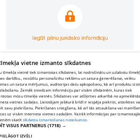
Iegūt pilnu juridisko informāciju
 tīmekļa vietne izmanto sīkdatnes
 tīmekļa vietnē tiek izmantotas sīkdatnes, lai nodrošinātu un uzlabotu tīmek
nes darbību., nosūtītu personalizētu reklāmu un satura ģenerēšanai, veiktu
āmas un satura mērījumus, auditorijas datu apkopošanu, kā arī produktu izst
zlabošanu. Zemāk sniedzam informāciju par visām sīkdatnēm, kuras tiek
ntotas mūsu tīmekļa vietnēs. Sīkdatnes var atšķirties atkarībā no apmeklētā
rneta vietnes sadaļas. Lietotājam jebkurā brīdī ir iespēja piekrist, atteikties va
īt savu piekrišanu. Piekrišanas sniegšana, kā arī tās atsaukšana vai mainīša
ecas uz visām interneta vietnes sadaļām. Vairāk informācijas par izmantotaj
atnēm skatīt
sīkdatņu izmantošanas noteikumos.
ĪT VISUS PARTNERUS
(1718) →
PIELĀGOT IZVĒLI