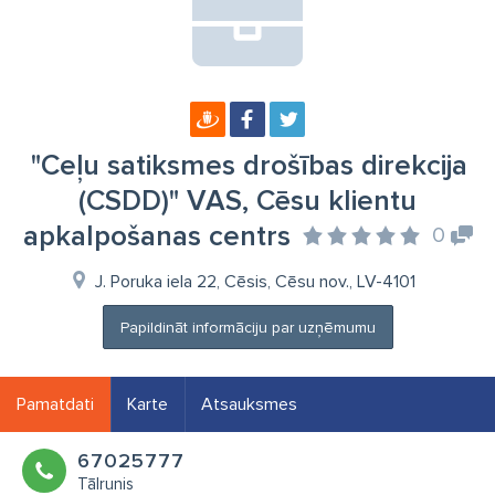
"Ceļu satiksmes drošības direkcija
(CSDD)" VAS, Cēsu klientu
apkalpošanas centrs
0
J. Poruka iela 22, Cēsis, Cēsu nov., LV-4101
Papildināt informāciju par uzņēmumu
Pamatdati
Karte
Atsauksmes
67025777
Tālrunis