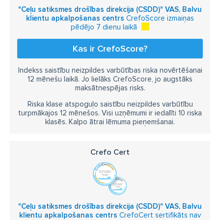
"Ceļu satiksmes drošības direkcija (CSDD)" VAS, Balvu
klientu apkalpošanas centrs
CrefoScore izmaiņas
pēdējo 7 dienu laikā
Kas ir CrefoScore?
Indekss saistību neizpildes varbūtības riska novērtēšanai
12 mēnešu laikā. Jo lielāks CrefoScore, jo augstāks
maksātnespējas risks.
Riska klase atspoguļo saistību neizpildes varbūtību
turpmākajos 12 mēnešos. Visi uzņēmumi ir iedalīti 10 riska
klasēs. Kalpo ātrai lēmuma pieņemšanai.
Crefo Cert
"Ceļu satiksmes drošības direkcija (CSDD)" VAS, Balvu
klientu apkalpošanas centrs
CrefoCert sertifikāts nav