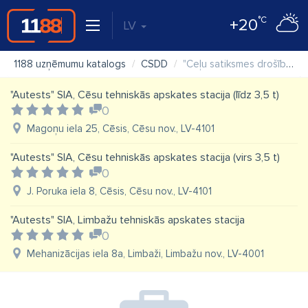
°C
+20
LV
1188 uzņēmumu katalogs
CSDD
"Ceļu satiksmes drošības direkcija (CSDD)" VAS, Cēsu klientu apkalpošanas centrs
"Autests" SIA, Cēsu tehniskās apskates stacija (līdz 3,5 t)
0
Magoņu iela 25, Cēsis, Cēsu nov., LV-4101
"Autests" SIA, Cēsu tehniskās apskates stacija (virs 3,5 t)
0
J. Poruka iela 8, Cēsis, Cēsu nov., LV-4101
"Autests" SIA, Limbažu tehniskās apskates stacija
0
Mehanizācijas iela 8a, Limbaži, Limbažu nov., LV-4001