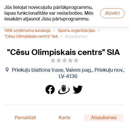
Jūs lietojat novecojušu pārlūkprogrammu,
+22
°C
lapas funkcionalitāte var nedarboties. Mēs
Aizvērt
iesakām atjaunot Jūsu pārluprogrammu.
1188 uzņēmumu katalogs
Sporta organizācijas
"Cēsu Olimpiskais centrs" SIA
Atsauksmes
"Cēsu Olimpiskais centrs" SIA
Priekuļu biatlona trase, Vaives pag., Priekuļu nov.,
LV-4136
Pamatdati
Karte
Atsauksmes