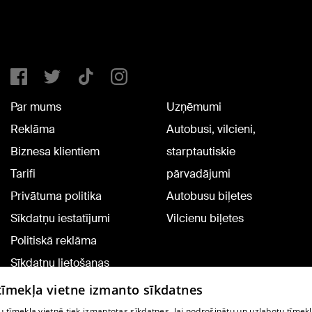
Par mums
Uzņēmumi
Reklāma
Autobusi, vilcieni,
Biznesa klientiem
starptautiskie
Tarifi
pārvadājumi
Privātuma politika
Autobusu biļetes
Sīkdatņu iestatījumi
Vilcienu biļetes
Politiskā reklāma
Sīkdatņu lietošanas
noteikumi
 tīmekļa vietne izmanto sīkdatnes
Komentāru pievienošana
 tīmekļa vietnē tiek izmantotas sīkdatnes, lai nodrošinātu un uzlabotu tīmek