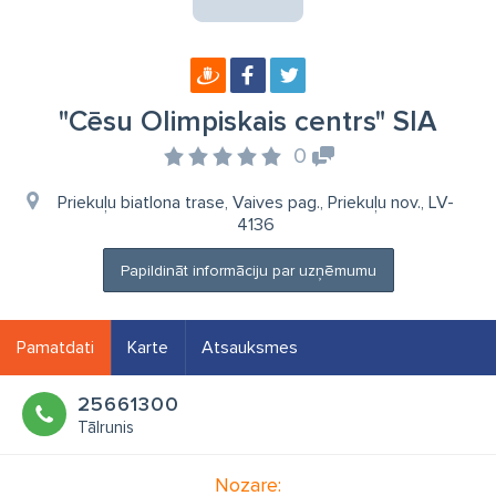
"Cēsu Olimpiskais centrs" SIA
0
Priekuļu biatlona trase, Vaives pag., Priekuļu nov., LV-
4136
Papildināt informāciju par uzņēmumu
Pamatdati
Karte
Atsauksmes
25661300
Tālrunis
Nozare: