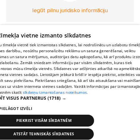
Iegūt pilnu juridisko informāciju
 tīmekļa vietne izmanto sīkdatnes
 tīmekļa vietnē tiek izmantotas sīkdatnes, lai nodrošinātu un uzlabotu tīmek
nes darbību., nosūtītu personalizētu reklāmu un satura ģenerēšanai, veiktu
āmas un satura mērījumus, auditorijas datu apkopošanu, kā arī produktu izst
zlabošanu. Zemāk sniedzam informāciju par visām sīkdatnēm, kuras tiek
ntotas mūsu tīmekļa vietnēs. Sīkdatnes var atšķirties atkarībā no apmeklētā
rneta vietnes sadaļas. Lietotājam jebkurā brīdī ir iespēja piekrist, atteikties va
īt savu piekrišanu. Piekrišanas sniegšana, kā arī tās atsaukšana vai mainīša
ecas uz visām interneta vietnes sadaļām. Vairāk informācijas par izmantotaj
atnēm skatīt
sīkdatņu izmantošanas noteikumos.
ĪT VISUS PARTNERUS
(1718) →
PIELĀGOT IZVĒLI
PIEKRIST VISĀM SĪKDATNĒM
ATSTĀT TEHNISKĀS SĪKDATNES