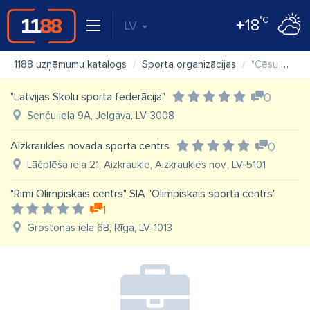
°C
+18
LV
1188 uzņēmumu katalogs
Sporta organizācijas
"Cēsu Olimpiskais centrs" SIA
"Latvijas Skolu sporta federācija"
0
Senču iela 9A, Jelgava, LV-3008
Aizkraukles novada sporta centrs
0
Lāčplēša iela 21, Aizkraukle, Aizkraukles nov., LV-5101
"Rimi Olimpiskais centrs" SIA "Olimpiskais sporta centrs"
1
Grostonas iela 6B, Rīga, LV-1013