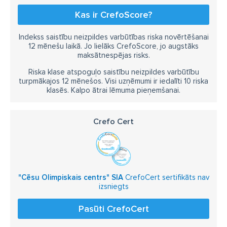
Kas ir CrefoScore?
Indekss saistību neizpildes varbūtības riska novērtēšanai
12 mēnešu laikā. Jo lielāks CrefoScore, jo augstāks
maksātnespējas risks.
Riska klase atspoguļo saistību neizpildes varbūtību
turpmākajos 12 mēnešos. Visi uzņēmumi ir iedalīti 10 riska
klasēs. Kalpo ātrai lēmuma pieņemšanai.
Crefo Cert
"Cēsu Olimpiskais centrs" SIA
CrefoCert sertifikāts nav
izsniegts
Pasūti CrefoCert