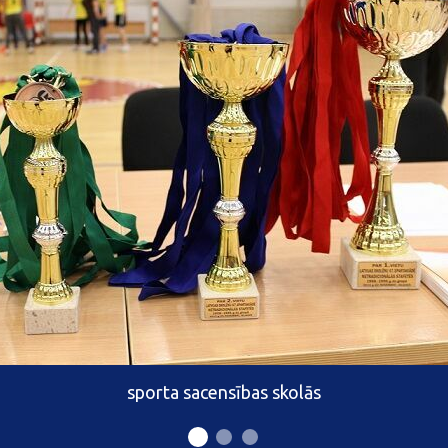
sporta sacensības skolās