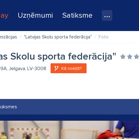
lay
Uzņēmumi
Satiksme
nizācijas
"Latvijas Skolu sporta federācija"
Foto
jas Skolu sporta federācija"
 9A, Jelgava, LV-3008
Kā nokļūt?
auksmes