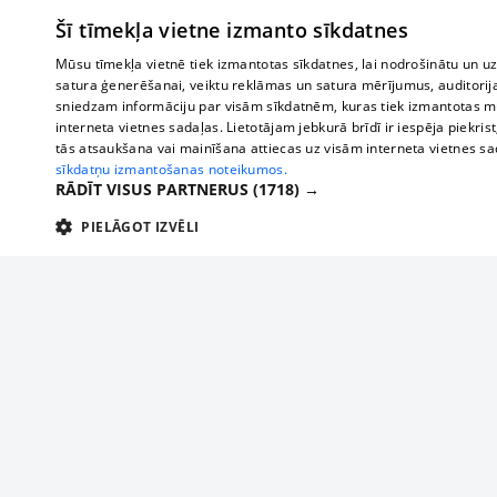
Šī tīmekļa vietne izmanto sīkdatnes
Mūsu tīmekļa vietnē tiek izmantotas sīkdatnes, lai nodrošinātu un u
satura ģenerēšanai, veiktu reklāmas un satura mērījumus, auditorij
sniedzam informāciju par visām sīkdatnēm, kuras tiek izmantotas mū
interneta vietnes sadaļas. Lietotājam jebkurā brīdī ir iespēja piekrist
tās atsaukšana vai mainīšana attiecas uz visām interneta vietnes s
sīkdatņu izmantošanas noteikumos.
RĀDĪT VISUS PARTNERUS
(1718) →
PIELĀGOT IZVĒLI
TEHNISKĀS/OBLIGĀTĀS
STATISTIKAS
M
Tehniskās/
Tehniskās/obligātās sīkdatnes nepieciešamas, lai lietotājs varētu brīvi apm
lietotājam nepieciešamo informāciju.
Par mums
Uzņēmu
Nodrošinātājs
/
Darbības
Reklāma
Autobusi
Nosaukums
Apra
Domēns
ilgums
starptau
Biznesa klientiem