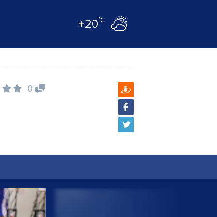
°C
+20
0