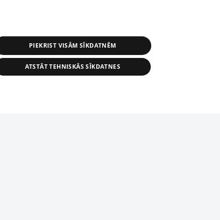
PIEKRIST VISĀM SĪKDATNĒM
ATSTĀT TEHNISKĀS SĪKDATNES
s, tās daļas vai datu bāzē iekļautās
ai informācijas daļas pavairošana vai
ādā formā stingri aizliegta. Tāpat arī ir
tīmekļa vietne nevarēs pilnvērtīgi darboties un sniegt
pielāde automātiskā režīmā. Jebkura
publicētā materiāla pārpublicēšana ir
zliegta bez 1188 web lapas redakcijas