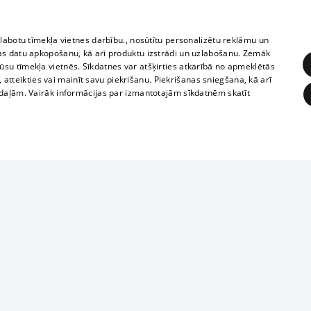
zlabotu tīmekļa vietnes darbību., nosūtītu personalizētu reklāmu un
as datu apkopošanu, kā arī produktu izstrādi un uzlabošanu. Zemāk
su tīmekļa vietnēs. Sīkdatnes var atšķirties atkarībā no apmeklētās
, atteikties vai mainīt savu piekrišanu. Piekrišanas sniegšana, kā arī
adaļām. Vairāk informācijas par izmantotajām sīkdatnēm skatīt
ĒRĶĒŠANA
FUNKCIONĀLĀS
NEKLASIFICĒTĀS
1188 datu bāze
obligātās
Statistikas
Mērķēšana
Funkcionālās
Neklasificētās
informācijas, v
izplatīšana jebk
eklēt un pārlūkot tīmekļa vietni un izmantot tās piedāvātās iespējas. Bez šīm sīkdatnēm 
aizliegta leju
mi
Kinoteātros
1188 web lapā 
, vilcieni,
TV programma
kategoriski ai
ksts
tiskie reisi
atļaujas.
Līguma noteikumi