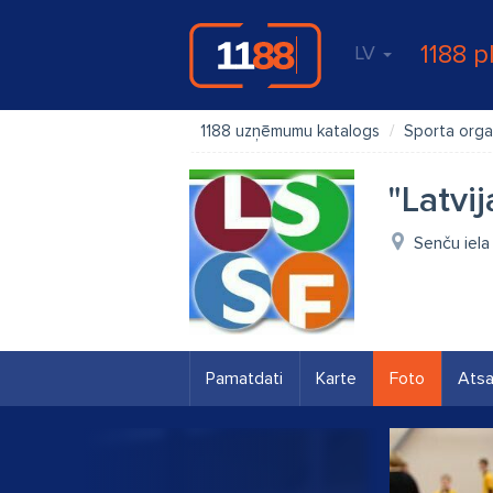
1188 p
LV
1188 uzņēmumu katalogs
Sporta orga
"Latvi
Senču iela
Pamatdati
Karte
Foto
Ats