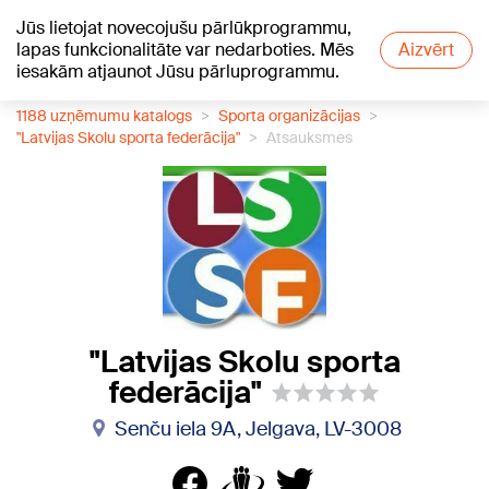
Jūs lietojat novecojušu pārlūkprogrammu,
+21
°C
lapas funkcionalitāte var nedarboties. Mēs
Aizvērt
iesakām atjaunot Jūsu pārluprogrammu.
1188 uzņēmumu katalogs
Sporta organizācijas
"Latvijas Skolu sporta federācija"
Atsauksmes
"Latvijas Skolu sporta
federācija"
Senču iela 9A, Jelgava, LV-3008