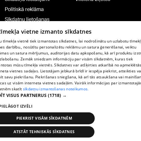
Politiskā reklāma
Sīkdatņu lietošanas
noteikumi
 tīmekļa vietne izmanto sīkdatnes
Komentāru pievienošana
 tīmekļa vietnē tiek izmantotas sīkdatnes, lai nodrošinātu un uzlabotu tīmek
nes darbību., nosūtītu personalizētu reklāmu un satura ģenerēšanai, veiktu
āmas un satura mērījumus, auditorijas datu apkopošanu, kā arī produktu izst
TV programma
zlabošanu. Zemāk sniedzam informāciju par visām sīkdatnēm, kuras tiek
Līguma noteikumi
ntotas mūsu tīmekļa vietnēs. Sīkdatnes var atšķirties atkarībā no apmeklētā
rneta vietnes sadaļas. Lietotājam jebkurā brīdī ir iespēja piekrist, atteikties va
360 Ziņu kontakti
īt savu piekrišanu. Piekrišanas sniegšana, kā arī tās atsaukšana vai mainīša
ecas uz visām interneta vietnes sadaļām. Vairāk informācijas par izmantotaj
Helio Media
atnēm skatīt
sīkdatņu izmantošanas noteikumos.
ĪT VISUS PARTNERUS
(1718) →
Portāla palīdzības dienests: e-pasts -
info@1188.lv
PIELĀGOT IZVĒLI
Copyright © 2004-2026 SIA HELIO MEDIA.
All rights reserved.
PIEKRIST VISĀM SĪKDATNĒM
ATSTĀT TEHNISKĀS SĪKDATNES
Ziņas
Meklēt
1188 play
Satiksme
Vairāk