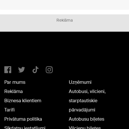
Reklāma
Par mums
Uzņēmumi
Reklāma
Autobusi, vilcieni,
Biznesa klientiem
starptautiskie
Tarifi
pārvadājumi
Privātuma politika
Autobusu biļetes
Sīkdatņu iestatījumi
Vilcienu biļetes