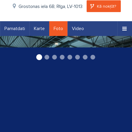
Grostonas iela 6B, Rīga, LV-1013
Kā nokļūt?
Pamatdati
Karte
Foto
Video
Lielais peldbaseins