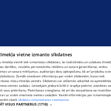
 tīmekļa vietne izmanto sīkdatnes
 tīmekļa vietnē tiek izmantotas sīkdatnes, lai nodrošinātu un uzlabotu tīmek
nes darbību., nosūtītu personalizētu reklāmu un satura ģenerēšanai, veiktu
āmas un satura mērījumus, auditorijas datu apkopošanu, kā arī produktu izst
zlabošanu. Zemāk sniedzam informāciju par visām sīkdatnēm, kuras tiek
ntotas mūsu tīmekļa vietnēs. Sīkdatnes var atšķirties atkarībā no apmeklētā
rneta vietnes sadaļas. Lietotājam jebkurā brīdī ir iespēja piekrist, atteikties va
īt savu piekrišanu. Piekrišanas sniegšana, kā arī tās atsaukšana vai mainīša
ecas uz visām interneta vietnes sadaļām. Vairāk informācijas par izmantotaj
atnēm skatīt
sīkdatņu izmantošanas noteikumos.
ĪT VISUS PARTNERUS
(1718) →