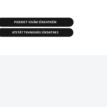
PIEKRIST VISĀM SĪKDATNĒM
ATSTĀT TEHNISKĀS SĪKDATNES
s, tās daļas vai datu bāzē iekļautās
ai informācijas daļas pavairošana vai
ādā formā stingri aizliegta. Tāpat arī ir
tīmekļa vietne nevarēs pilnvērtīgi darboties un sniegt
pielāde automātiskā režīmā. Jebkura
publicētā materiāla pārpublicēšana ir
zliegta bez 1188 web lapas redakcijas