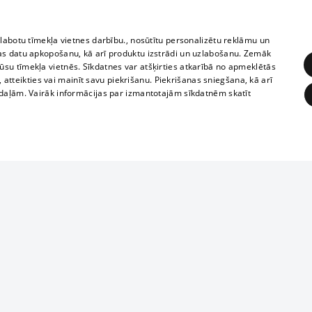
zlabotu tīmekļa vietnes darbību., nosūtītu personalizētu reklāmu un
as datu apkopošanu, kā arī produktu izstrādi un uzlabošanu. Zemāk
su tīmekļa vietnēs. Sīkdatnes var atšķirties atkarībā no apmeklētās
, atteikties vai mainīt savu piekrišanu. Piekrišanas sniegšana, kā arī
adaļām. Vairāk informācijas par izmantotajām sīkdatnēm skatīt
ĒRĶĒŠANA
FUNKCIONĀLĀS
NEKLASIFICĒTĀS
1188 datu bāze
obligātās
Statistikas
Mērķēšana
Funkcionālās
Neklasificētās
informācijas, v
izplatīšana jebk
eklēt un pārlūkot tīmekļa vietni un izmantot tās piedāvātās iespējas. Bez šīm sīkdatnēm 
aizliegta leju
mi
Kinoteātros
1188 web lapā 
, vilcieni,
TV programma
kategoriski ai
ksts
tiskie reisi
atļaujas.
Līguma noteikumi