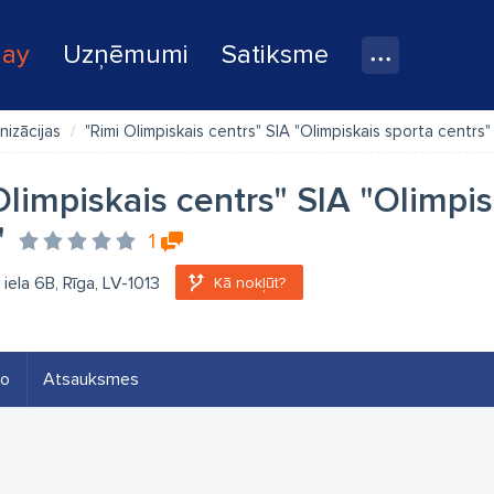
lay
Uzņēmumi
Satiksme
nizācijas
"Rimi Olimpiskais centrs" SIA "Olimpiskais sporta centrs"
Olimpiskais centrs" SIA "Olimpis
"
1
iela 6B, Rīga, LV-1013
Kā nokļūt?
eo
Atsauksmes