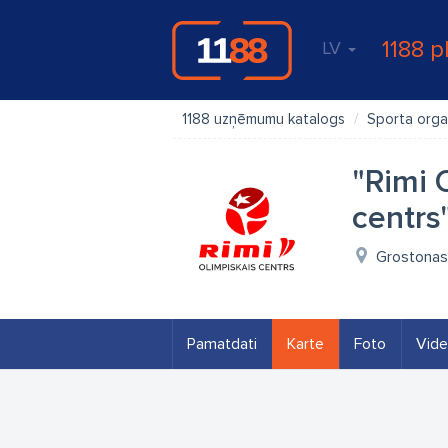
1188 p
LV
1188 uzņēmumu katalogs
Sporta orga
"Rimi 
centrs
Grostonas 
Pamatdati
Karte
Foto
Vid