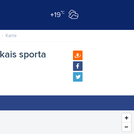
°C
+19
Karte
kais sporta