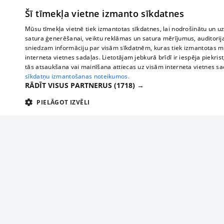
Šī tīmekļa vietne izmanto sīkdatnes
Mūsu tīmekļa vietnē tiek izmantotas sīkdatnes, lai nodrošinātu un u
satura ģenerēšanai, veiktu reklāmas un satura mērījumus, auditorij
sniedzam informāciju par visām sīkdatnēm, kuras tiek izmantotas mū
interneta vietnes sadaļas. Lietotājam jebkurā brīdī ir iespēja piekrist
tās atsaukšana vai mainīšana attiecas uz visām interneta vietnes s
sīkdatņu izmantošanas noteikumos.
RĀDĪT VISUS PARTNERUS
(1718) →
PIELĀGOT IZVĒLI
TEHNISKĀS/OBLIGĀTĀS
STATISTIKAS
M
Tehniskās/
Tehniskās/obligātās sīkdatnes nepieciešamas, lai lietotājs varētu brīvi apm
lietotājam nepieciešamo informāciju.
Par mums
Uzņēmu
Nodrošinātājs
/
Darbības
Reklāma
Autobusi
Nosaukums
Apra
Domēns
ilgums
starptau
Biznesa klientiem