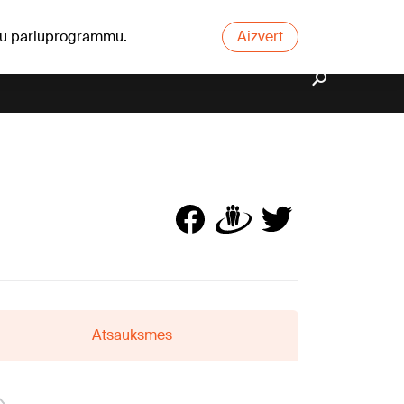
ūsu pārluprogrammu.
Aizvērt
Atsauksmes