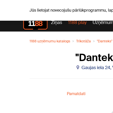
S, 08.08.2026.
+18
°C
Mudīte, Vladislava, Vladisl
Jūs lietojat novecojušu pārlūkprogrammu, la
Ziņas
1188 play
Uzņēmum
1188 uzņēmumu katalogs
Trikotāža
"Danteks"
"Dantek
Gaujas iela 24,
Pamatdati