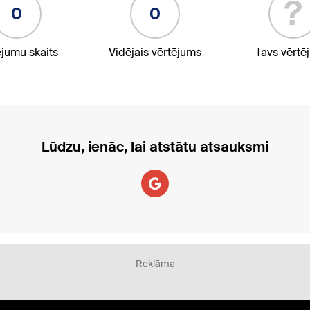
?
0
0
ējumu skaits
Vidējais vērtējums
Tavs vērtē
Lūdzu, ienāc, lai atstātu atsauksmi
Reklāma