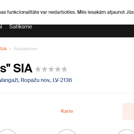
Laika ziņas
Horoskopi
avs
pas funkcionalitāte var nedarboties. Mēs iesakām atjaunot J
i
Satiksme
 SIA
Atsauksmes
s" SIA
 Vangaži, Ropažu nov., LV-2136
Karte