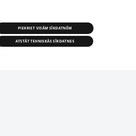
PIEKRIST VISĀM SĪKDATNĒM
ATSTĀT TEHNISKĀS SĪKDATNES
s, tās daļas vai datu bāzē iekļautās
ai informācijas daļas pavairošana vai
ādā formā stingri aizliegta. Tāpat arī ir
tīmekļa vietne nevarēs pilnvērtīgi darboties un sniegt
pielāde automātiskā režīmā. Jebkura
publicētā materiāla pārpublicēšana ir
zliegta bez 1188 web lapas redakcijas