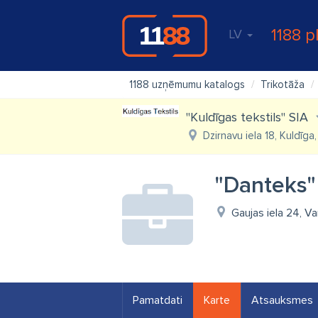
1188 p
LV
1188 uzņēmumu katalogs
Trikotāža
"Kuldīgas tekstils" SIA
Dzirnavu iela 18, Kuldīga
"Danteks"
Gaujas iela 24, V
Pamatdati
Karte
Atsauksmes