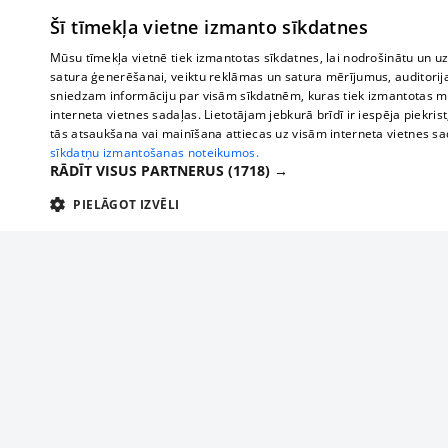
Šī tīmekļa vietne izmanto sīkdatnes
Mūsu tīmekļa vietnē tiek izmantotas sīkdatnes, lai nodrošinātu un u
satura ģenerēšanai, veiktu reklāmas un satura mērījumus, auditorij
sniedzam informāciju par visām sīkdatnēm, kuras tiek izmantotas mū
interneta vietnes sadaļas. Lietotājam jebkurā brīdī ir iespēja piekrist
tās atsaukšana vai mainīšana attiecas uz visām interneta vietnes s
sīkdatņu izmantošanas noteikumos.
RĀDĪT VISUS PARTNERUS
(1718) →
PIELĀGOT IZVĒLI
TEHNISKĀS/OBLIGĀTĀS
STATISTIKAS
M
Tehniskās/
Tehniskās/obligātās sīkdatnes nepieciešamas, lai lietotājs varētu brīvi apm
lietotājam nepieciešamo informāciju.
Par mums
Uzņēmu
Nodrošinātājs
/
Darbības
Reklāma
Autobusi
Nosaukums
Apra
Domēns
ilgums
starptau
Biznesa klientiem