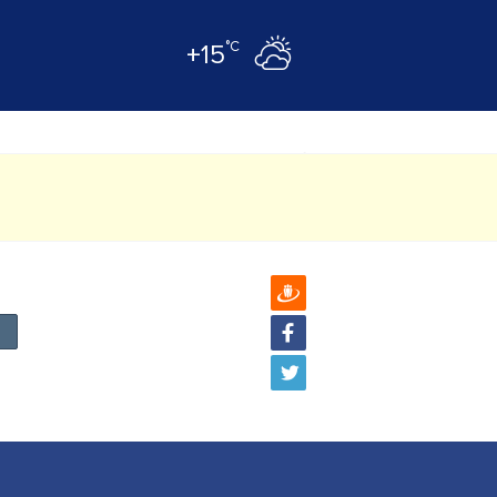
°C
+15