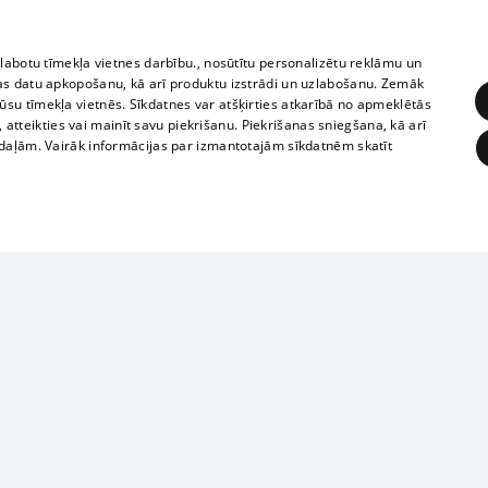
zlabotu tīmekļa vietnes darbību., nosūtītu personalizētu reklāmu un
as datu apkopošanu, kā arī produktu izstrādi un uzlabošanu. Zemāk
su tīmekļa vietnēs. Sīkdatnes var atšķirties atkarībā no apmeklētās
, atteikties vai mainīt savu piekrišanu. Piekrišanas sniegšana, kā arī
adaļām. Vairāk informācijas par izmantotajām sīkdatnēm skatīt
ĒRĶĒŠANA
FUNKCIONĀLĀS
NEKLASIFICĒTĀS
1188 datu bāze
obligātās
Statistikas
Mērķēšana
Funkcionālās
Neklasificētās
informācijas, v
izplatīšana jebk
eklēt un pārlūkot tīmekļa vietni un izmantot tās piedāvātās iespējas. Bez šīm sīkdatnēm 
aizliegta leju
mi
Kinoteātros
1188 web lapā 
, vilcieni,
TV programma
kategoriski ai
ksts
tiskie reisi
atļaujas.
Līguma noteikumi