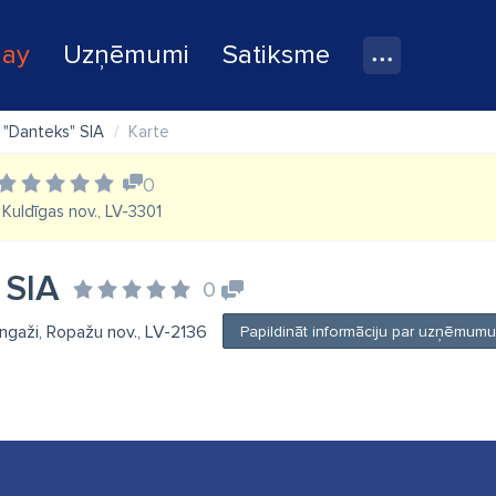
lay
Uzņēmumi
Satiksme
"Danteks" SIA
Karte
0
, Kuldīgas nov., LV-3301
 SIA
0
angaži, Ropažu nov., LV-2136
Papildināt informāciju par uzņēmumu