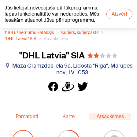
Jūs lietojat novecojušu pārlūkprogrammu,
+21
°C
lapas funkcionalitāte var nedarboties. Mēs
Aizvērt
iesakām atjaunot Jūsu pārluprogrammu.
1188 uzņēmumu katalogs
Kurjers, kurjerpasts
"DHL Latvia" SIA
Atsauksmes
"DHL Latvia" SIA
Mazā Gramzdas iela 9a, Lidosta "Rīga", Mārupes
nov., LV-1053
Pamatdati
Karte
Atsauksmes