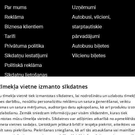
Par mums
Uzņēmumi
Reklāma
Autobusi, vilcieni,
Biznesa klientiem
starptautiskie
Tarifi
pārvadājumi
Privātuma politika
Autobusu biļetes
Sīkdatņu iestatījumi
Vilcienu biļetes
Politiskā reklāma
Sīkdatņu lietošanas
noteikumi
 tīmekļa vietne izmanto sīkdatnes
Komentāru pievienošana
 tīmekļa vietnē tiek izmantotas sīkdatnes, lai nodrošinātu un uzlabotu tīmek
nes darbību., nosūtītu personalizētu reklāmu un satura ģenerēšanai, veiktu
āmas un satura mērījumus, auditorijas datu apkopošanu, kā arī produktu izst
TV programma
zlabošanu. Zemāk sniedzam informāciju par visām sīkdatnēm, kuras tiek
Līguma noteikumi
ntotas mūsu tīmekļa vietnēs. Sīkdatnes var atšķirties atkarībā no apmeklētā
rneta vietnes sadaļas. Lietotājam jebkurā brīdī ir iespēja piekrist, atteikties va
360 Ziņu kontakti
īt savu piekrišanu. Piekrišanas sniegšana, kā arī tās atsaukšana vai mainīša