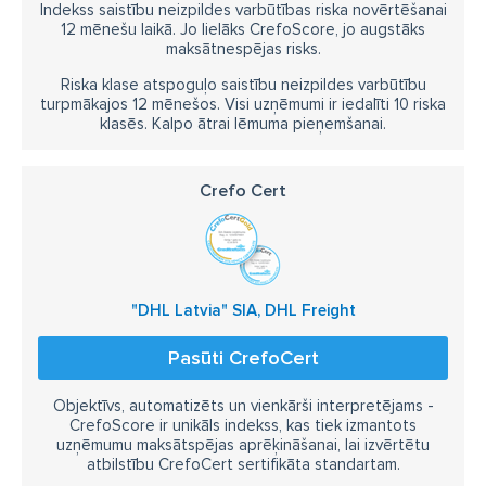
Indekss saistību neizpildes varbūtības riska novērtēšanai
12 mēnešu laikā. Jo lielāks CrefoScore, jo augstāks
maksātnespējas risks.
Riska klase atspoguļo saistību neizpildes varbūtību
turpmākajos 12 mēnešos. Visi uzņēmumi ir iedalīti 10 riska
klasēs. Kalpo ātrai lēmuma pieņemšanai.
Crefo Cert
"DHL Latvia" SIA, DHL Freight
Pasūti CrefoCert
Objektīvs, automatizēts un vienkārši interpretējams -
CrefoScore ir unikāls indekss, kas tiek izmantots
uzņēmumu maksātspējas aprēķināšanai, lai izvērtētu
atbilstību CrefoCert sertifikāta standartam.