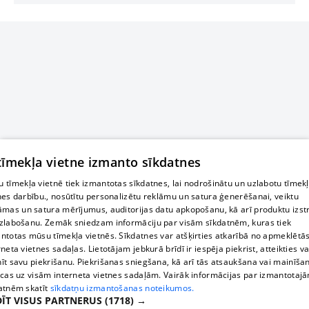
 tīmekļa vietne izmanto sīkdatnes
 tīmekļa vietnē tiek izmantotas sīkdatnes, lai nodrošinātu un uzlabotu tīmek
nes darbību., nosūtītu personalizētu reklāmu un satura ģenerēšanai, veiktu
āmas un satura mērījumus, auditorijas datu apkopošanu, kā arī produktu izst
zlabošanu. Zemāk sniedzam informāciju par visām sīkdatnēm, kuras tiek
ntotas mūsu tīmekļa vietnēs. Sīkdatnes var atšķirties atkarībā no apmeklētā
rneta vietnes sadaļas. Lietotājam jebkurā brīdī ir iespēja piekrist, atteikties va
īt savu piekrišanu. Piekrišanas sniegšana, kā arī tās atsaukšana vai mainīša
ecas uz visām interneta vietnes sadaļām. Vairāk informācijas par izmantotaj
atnēm skatīt
sīkdatņu izmantošanas noteikumos.
ĪT VISUS PARTNERUS
(1718) →