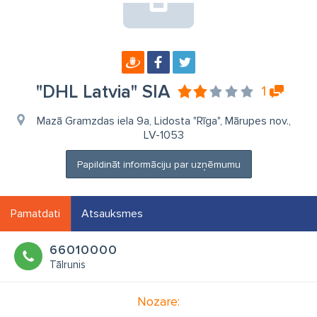
"DHL Latvia" SIA
1
Mazā Gramzdas iela 9a, Lidosta "Rīga", Mārupes nov.,
LV-1053
Papildināt informāciju par uzņēmumu
Pamatdati
Atsauksmes
66010000
Tālrunis
Nozare: