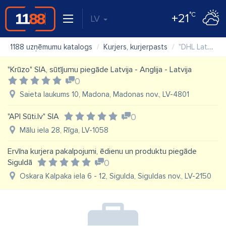
°C
+21
LV
1188 uzņēmumu katalogs
Kurjers, kurjerpasts
"DHL Latvia" SIA
"Krūzo" SIA, sūtījumu piegāde Latvija - Anglija - Latvija
0
Saieta laukums 10, Madona, Madonas nov., LV-4801
"API Sūti.lv" SIA
0
Mālu iela 28, Rīga, LV-1058
Ervīna kurjera pakalpojumi, ēdienu un produktu piegāde
Siguldā
0
Oskara Kalpaka iela 6 - 12, Sigulda, Siguldas nov., LV-2150