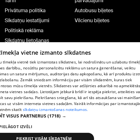
Tarifi
pārvadājumi
Privātuma politika
Autobusu biļetes
Sīkdatņu iestatījumi
Vilcienu biļetes
Politiskā reklāma
Sīkdatņu lietošanas
noteikumi
 tīmekļa vietne izmanto sīkdatnes
Komentāru pievienošana
 tīmekļa vietnē tiek izmantotas sīkdatnes, lai nodrošinātu un uzlabotu tīmek
nes darbību., nosūtītu personalizētu reklāmu un satura ģenerēšanai, veiktu
āmas un satura mērījumus, auditorijas datu apkopošanu, kā arī produktu izst
TV programma
zlabošanu. Zemāk sniedzam informāciju par visām sīkdatnēm, kuras tiek
Līguma noteikumi
ntotas mūsu tīmekļa vietnēs. Sīkdatnes var atšķirties atkarībā no apmeklētā
rneta vietnes sadaļas. Lietotājam jebkurā brīdī ir iespēja piekrist, atteikties va
360 Ziņu kontakti
īt savu piekrišanu. Piekrišanas sniegšana, kā arī tās atsaukšana vai mainīša
ecas uz visām interneta vietnes sadaļām. Vairāk informācijas par izmantotaj
Helio Media
atnēm skatīt
sīkdatņu izmantošanas noteikumos.
ĪT VISUS PARTNERUS
(1718) →
Portāla palīdzības dienests: e-pasts -
info@1188.lv
PIELĀGOT IZVĒLI
Copyright © 2004-2026 SIA HELIO MEDIA.
All rights reserved.
PIEKRIST VISĀM SĪKDATNĒM