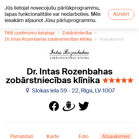
Jūs lietojat novecojušu pārlūkprogrammu,
+21
°C
lapas funkcionalitāte var nedarboties. Mēs
Aizvērt
iesakām atjaunot Jūsu pārluprogrammu.
1188 uzņēmumu katalogs
Zobārstniecība
Dr. Intas Rozenbahas zobārstniecības klīnika
Atsauksmes
Dr. Intas Rozenbahas
zobārstniecības klīnika
Slokas iela 59 - 22, Rīga, LV-1007
Pamatdati
Karte
Foto
Atsauksmes